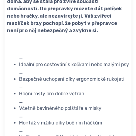
doma, aby se stala pro zvíře součástí
domácnosti. Do přepravky můžete dát pelíšek
nebo hračky, ale nezavírejte ji. Váš zvířecí
mazlíček brzy pochopí, že pobyt v přepravce
není pro něj nebezpečný a zvykne si.
_
Ideální pro cestování s kočkami nebo malými psy
_
Bezpečné uchopení díky ergonomické rukojeti
_
Boční rošty pro dobré větrání
_
Včetně bavlněného polštáře a misky
_
Montáž v mžiku díky bočním háčkům
_