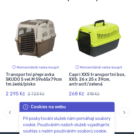
Momentálně nelze koupit
Momentálně nelze koupit
Transportní přepravka
Capri XXS transportní box,
m
SKUDO 5 vel.M 59x65x79cm
XXS: 26 x 25 x 39cm,
tm.šedá/písko
antracit/zelená
2 295 Kč
268 Kč
2 723 Kč
318 Kč
Cookies na webu
Při poskytování služeb nám pomáhají soubory
cookie. Používáním našich služeb vyjadřujete
souhlas s naším používáním souborů cookie.