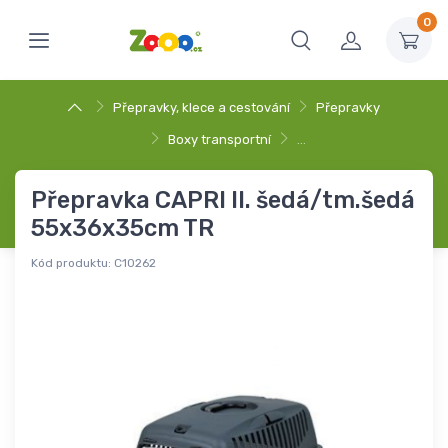
0
Přepravky, klece a cestování
Přepravky
Boxy transportní
…
Přepravka CAPRI II. šedá/tm.šedá
55x36x35cm TR
Kód produktu:
C10262