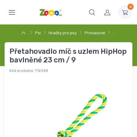
0
Psi
Hračky pro psy
Provazové
…
Přetahovadlo míč s uzlem HipHop
bavlněné 23 cm / 9
Kód produktu:
T12348