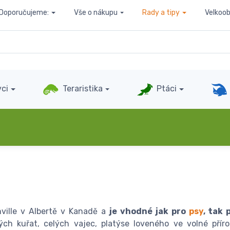
Doporučujeme:
Vše o nákupu
Rady a tipy
Velkoo
ci
Teraristika
Ptáci
ville v Albertě v Kanadě a
je vhodné jak pro
psy
, tak
h kuřat, celých vajec, platýse loveného ve volné přír