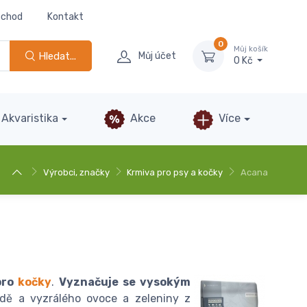
bchod
Kontakt
0
Můj košík
Hledat...
Můj účet
0 Kč
Akvaristika
Akce
Více
Výrobci, značky
Krmiva pro psy a kočky
Acana
 pro
kočky
.
Vyznačuje se vysokým
odě a vyzrálého ovoce a zeleniny z