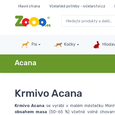
Hlavní strana
Včelařské potřeby - ivčelarství.cz
Psi
Kočky
Hlodav
Acana
Krmivo Acana
Krmivo Acana
se vyrábí v malém městečku Morin
obsahem masa
(50–65 %) včetně volně chovanýc