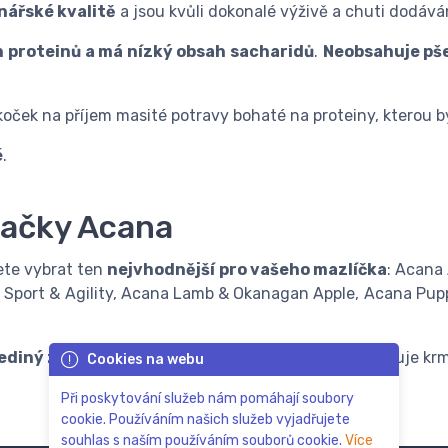
nářské kvalitě
a jsou kvůli dokonalé výživě a chuti dodáv
ah proteinů a má nízký obsah sacharidů
.
Neobsahuje pše
oček na příjem masité potravy bohaté na proteiny, kterou by
é
.
načky Acana
ete vybrat ten
nejvhodnější pro vašeho mazlíčka
: Acana
a Sport & Agility, Acana Lamb & Okanagan Apple, Acana Pup
ediný zdroj obilovin
. Řada
Acana Regionals
zahrnuje kr
Cookies na webu
Při poskytování služeb nám pomáhají soubory
cookie. Používáním našich služeb vyjadřujete
souhlas s naším používáním souborů cookie.
Více