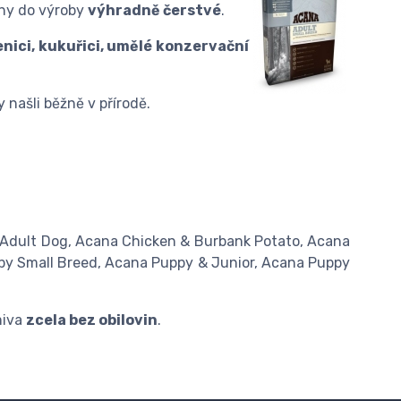
ány do výroby
výhradně čerstvé
.
nici, kukuřici, umělé konzervační
 našli běžně v přírodě.
 Adult Dog, Acana Chicken & Burbank Potato, Acana
py Small Breed, Acana Puppy & Junior, Acana Puppy
miva
zcela bez obilovin
.