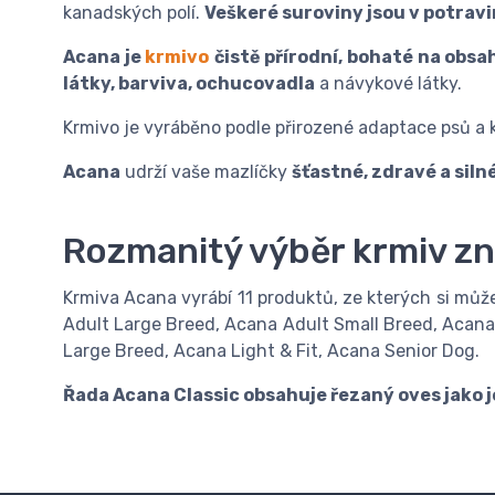
kanadských polí.
Veškeré suroviny jsou v potravi
Acana je
krmivo
čistě přírodní, bohaté na obs
látky, barviva, ochucovadla
a návykové látky.
Krmivo je vyráběno podle přirozené adaptace psů a k
Acana
udrží vaše mazlíčky
šťastné, zdravé a siln
Rozmanitý výběr krmiv z
Krmiva Acana vyrábí 11 produktů, ze kterých si můž
Adult Large Breed, Acana Adult Small Breed, Acan
Large Breed, Acana Light & Fit, Acana Senior Dog.
Řada Acana Classic obsahuje řezaný oves jako j