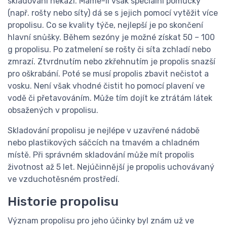
skladování nekazí. Máme-li však speciální pomůcky
(např. rošty nebo síty) dá se s jejich pomocí vytěžit více
propolisu. Co se kvality týče, nejlepší je po skončení
hlavní snůšky. Během sezóny je možné získat 50 – 100
g propolisu. Po zatmelení se rošty či síta zchladí nebo
zmrazí. Ztvrdnutím nebo zkřehnutím je propolis snazší
pro oškrabání. Poté se musí propolis zbavit nečistot a
vosku. Není však vhodné čistit ho pomocí plavení ve
vodě či přetavováním. Může tím dojít ke ztrátám látek
obsažených v propolisu.
Skladování propolisu je nejlépe v uzavřené nádobě
nebo plastikových sáčcích na tmavém a chladném
místě. Při správném skladování může mít propolis
životnost až 5 let. Nejúčinnější je propolis uchovávaný
ve vzduchotěsném prostředí.
Historie propolisu
Význam propolisu pro jeho účinky byl znám už ve