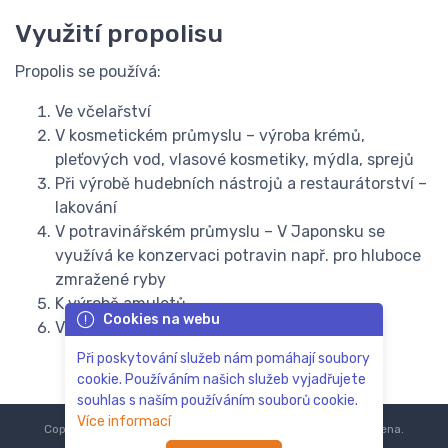
Využití propolisu
Propolis se používá:
Ve včelařství
V kosmetickém průmyslu – výroba krémů,
pleťových vod, vlasové kosmetiky, mýdla, sprejů
Při výrobě hudebních nástrojů a restaurátorství –
lakování
V potravinářském průmyslu – V Japonsku se
využívá ke konzervaci potravin např. pro hluboce
zmražené ryby
K výrobě amuletů
Cookies na webu
Ve veterinární medicíně
Při poskytování služeb nám pomáhají soubory
cookie. Používáním našich služeb vyjadřujete
souhlas s naším používáním souborů cookie.
Více informací
Copyright © 2018-2024
ZoOo.cz®
Všechna práva vyhrazena.