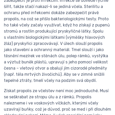
zabezpečit je proti infekcím. Infekce se dovede rychle
šířit, takže stačí nakazí-li se jediná včela. Sterilitu a
ochranu před infekcemi dokáže zabezpečit právě
propolis, na což se přišlo bakteriologickými testy. Proto
ho také včely začaly využívat, když ho získají z pupenů
stromů a rostlin produkující pryskyřičné látky. Spolu
s vlastními biologickými látkami (výměšky hlavových
žláz) pryskyřici zpracovávají. V úlech slouží propolis
jako stavební a ochranný materiál. Tmel slouží i jako
těsnění mezírek ve stěnách úlu, polep rámků, vystýlka
a výztuž buněk plástů, upravují s jeho pomocí velikost
česna – vletový otvor a obalují jím cizorodé předměty
(např. těla mrtvých živočichů). Aby se v zimně snížili
tepelné ztráty, tmelí včely na podzim svá obydlí.
Získat propolis ze včelstev není moc jednoduché. Musí
se seškrabat ze stropu úlu a z rámků. Propolis
nalezneme i ve voskových víčkách, kterými včely
uzavírají buňky, což je důvod, proč se med i při dlouhém