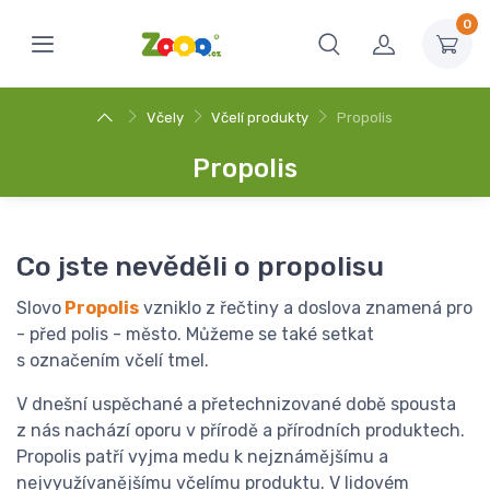
0
Včely
Včelí produkty
Propolis
Propolis
Co jste nevěděli o propolisu
Slovo
Propolis
vzniklo z řečtiny a doslova znamená pro
- před polis - město. Můžeme se také setkat
s označením včelí tmel.
V dnešní uspěchané a přetechnizované době spousta
z nás nachází oporu v přírodě a přírodních produktech.
Propolis patří vyjma medu k nejznámějšímu a
nejvyužívanějšímu včelímu produktu. V lidovém