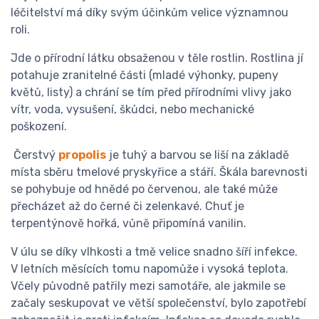
léčitelství má díky svým účinkům velice významnou
roli.
Jde o přírodní látku obsaženou v těle rostlin. Rostlina jí
potahuje zranitelné části (mladé výhonky, pupeny
květů, listy) a chrání se tím před přírodními vlivy jako
vítr, voda, vysušení, škůdci, nebo mechanické
poškození.
Čerstvý
propolis
je tuhý a barvou se liší na základě
místa sběru tmelové pryskyřice a stáří. Škála barevnosti
se pohybuje od hnědé po červenou, ale také může
přecházet až do černé či zelenkavé. Chuť je
terpentýnově hořká, vůně připomíná vanilin.
V úlu se díky vlhkosti a tmě velice snadno šíří infekce.
V letních měsících tomu napomůže i vysoká teplota.
Včely původně patřily mezi samotáře, ale jakmile se
začaly seskupovat ve větší společenství, bylo zapotřebí