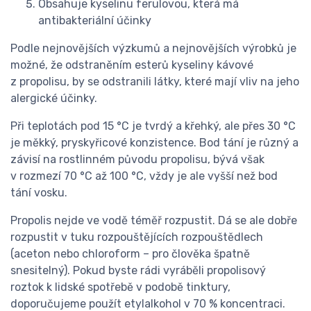
Obsahuje kyselinu ferulovou, která má
antibakteriální účinky
Podle nejnovějších výzkumů a nejnovějších výrobků je
možné, že odstraněním esterů kyseliny kávové
z propolisu, by se odstranili látky, které mají vliv na jeho
alergické účinky.
Při teplotách pod 15 °C je tvrdý a křehký, ale přes 30 °C
je měkký, pryskyřicové konzistence. Bod tání je různý a
závisí na rostlinném původu propolisu, bývá však
v rozmezí 70 °C až 100 °C, vždy je ale vyšší než bod
tání vosku.
Propolis nejde ve vodě téměř rozpustit. Dá se ale dobře
rozpustit v tuku rozpouštějících rozpouštědlech
(aceton nebo chloroform – pro člověka špatně
snesitelný). Pokud byste rádi vyráběli propolisový
roztok k lidské spotřebě v podobě tinktury,
doporučujeme použít etylalkohol v 70 % koncentraci.