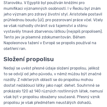
Starověku. V Egyptě byl používán kněžími pro
mumifikaci významných osobností. I v Řecku byl znám
jeho význam pro zdravý životní styl. Aristotele postavil
průhlednou boudu (úl), pro pozorovaní práce včel. Včely
se však rozhodly chránit svá tajemství a stěnu
vystavěly tmavě zbarvenou látkou (nejspíš propolisem).
Tento jev je písemně zdokumentován. Během
Napoleonova tažení v Evropě se propolis používal na
ošetření ran.
Složení propolisu
Nedají se uvést přesné údaje složení propolisu, jelikož
to se odvíjí od jeho původu, v němž můžou být značné
rozdíly. Z některých oblastí se do propolisu mohou
dostat nežádoucí látky jako např. dehet. Souhrnně se
prokázalo 120 až 140 různých rostlinných látek, nemusí
však být v propolisu obsaženy současně. Přesný vznik
propolisu je však předmětem neustálých dohadů.