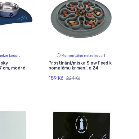
elze koupit
Momentálně nelze koupit
isky
Prostírání/miska Slow Feed k
27 cm, modré
pomalému krmení, o 24
189 Kč
224 Kč