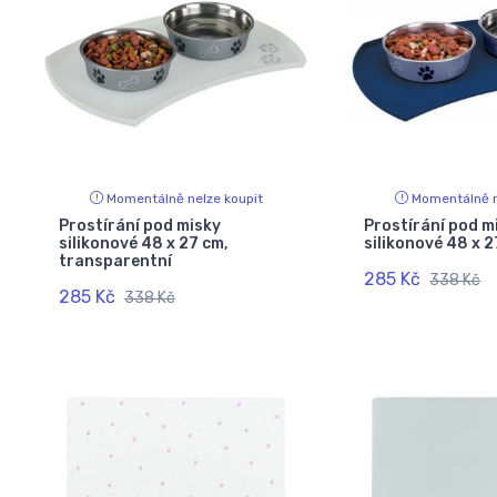
Momentálně nelze koupit
Momentálně n
Prostírání pod misky
Prostírání pod m
silikonové 48 x 27 cm,
silikonové 48 x 
transparentní
285 Kč
338 Kč
285 Kč
338 Kč