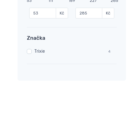
53
111
169
227
285
Kč
Kč
Značka
Trixie
4