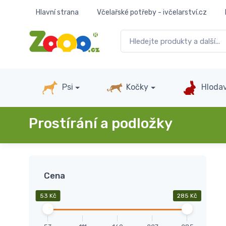
Hlavní strana
Včelařské potřeby - ivčelarství.cz
Psi
Kočky
Hlodav
Prostírání a podložky
Cena
53 Kč
285 Kč