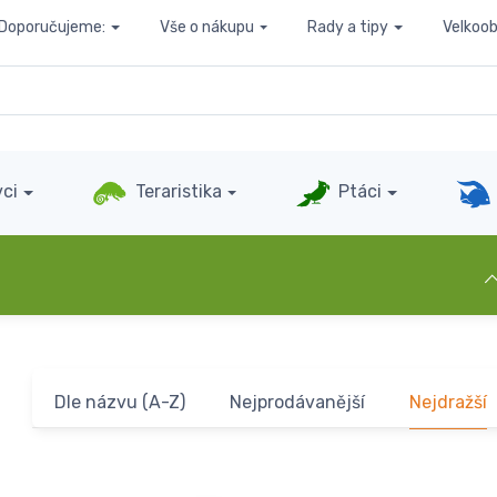
Doporučujeme:
Vše o nákupu
Rady a tipy
Velkoo
ci
Teraristika
Ptáci
Dle názvu (A-Z)
Nejprodávanější
Nejdražší