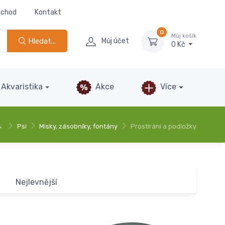
bchod
Kontakt
0
Můj košík
Hledat...
Můj účet
0 Kč
Akvaristika
Akce
Více
Psi
Misky, zásobníky, fontány
Prostírání a podložky
Nejlevnější