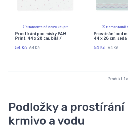
Momentálně nelze koupit
Momentálně n
Prostírání pod misky PAW
Prostírání pod m
Print, 44 x 28 cm, bílá /
44 x 28 cm, šedá 
54 Kč
54 Kč
64 Kč
64 Kč
Produkt 1 a
Podložky a prostírání
krmivo a vodu