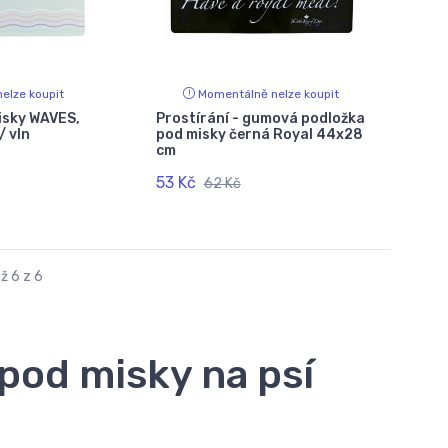
elze koupit
Momentálně nelze koupit
isky WAVES,
Prostírání - gumová podložka
/ vln
pod misky černá Royal 44x28
cm
53 Kč
62 Kč
ž 6 z 6
 pod misky na psí