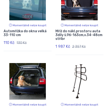
Momentálně nelze koupit
Momentálně nelze koupit
Automřížka do okna velká
Mříž do nákl.prostoru auta
33-110 cm
3díly š.96-163cm,v.34-48cm
stříbr
110 Kč
130 Kč
1 987 Kč
2 357 Kč
Momentálně nelze koupit
Momentálně nelze koupit