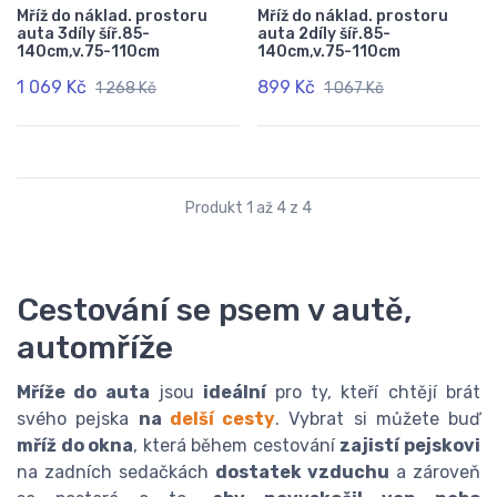
Mříž do náklad. prostoru
Mříž do náklad. prostoru
auta 3díly šíř.85-
auta 2díly šíř.85-
140cm,v.75-110cm
140cm,v.75-110cm
1 069 Kč
899 Kč
1 268 Kč
1 067 Kč
Produkt 1 až 4 z 4
Cestování se psem v autě,
automříže
Mříže do auta
jsou
ideální
pro ty, kteří chtějí brát
svého pejska
na
delší cesty
. Vybrat si můžete buď
mříž do okna
, která během cestování
zajistí pejskovi
na zadních sedačkách
dostatek vzduchu
a zároveň