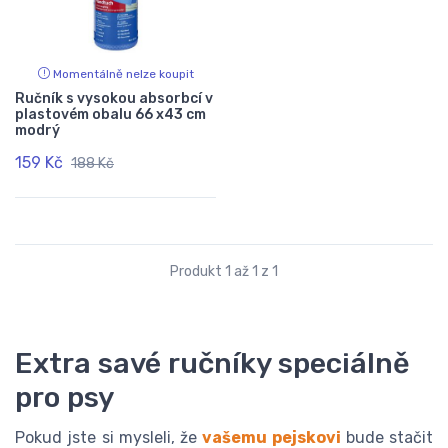
Momentálně nelze koupit
Ručník s vysokou absorbcí v
plastovém obalu 66 x43 cm
modrý
159 Kč
188 Kč
Produkt 1 až 1 z 1
Extra savé ručníky speciálně
pro psy
Pokud jste si mysleli, že
vašemu pejskovi
bude stačit