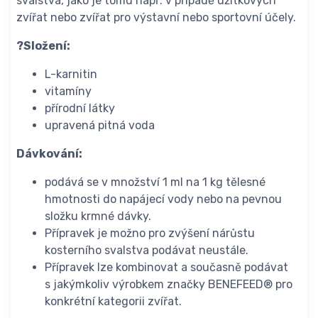
svalstva, jako je tomu např. v případě užitkových
zvířat nebo zvířat pro výstavní nebo sportovní účely.
?Složení:
L-karnitin
vitamíny
přírodní látky
upravená pitná voda
Dávkování:
podává se v množství 1 ml na 1 kg tělesné
hmotnosti do napájecí vody nebo na pevnou
složku krmné dávky.
Přípravek je možno pro zvýšení nárůstu
kosterního svalstva podávat neustále.
Přípravek lze kombinovat a současně podávat
s jakýmkoliv výrobkem značky BENEFEED® pro
konkrétní kategorii zvířat.