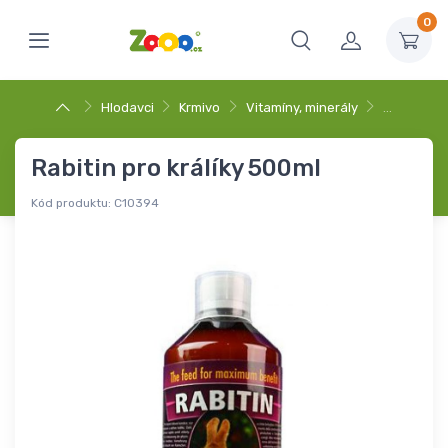
0
Hlodavci
Krmivo
Vitamíny, minerály
…
Rabitin pro králíky 500ml
Kód produktu:
C10394