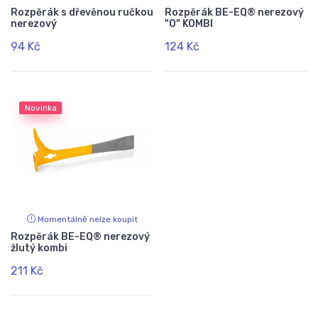
Rozpěrák s dřevěnou ručkou
Rozpěrák BE-EQ® nerezový
nerezový
"O" KOMBI
94 Kč
124 Kč
Novinka
Momentálně nelze koupit
Rozpěrák BE-EQ® nerezový
žlutý kombi
211 Kč