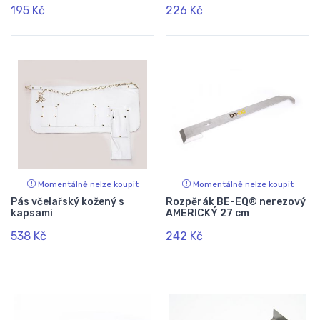
195 Kč
226 Kč
Momentálně nelze koupit
Momentálně nelze koupit
Pás včelařský kožený s
Rozpěrák BE-EQ® nerezový
kapsami
AMERICKÝ 27 cm
538 Kč
242 Kč