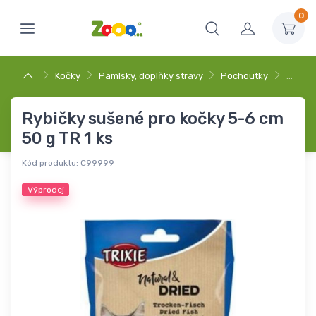
0
Kočky
Pamlsky, doplňky stravy
Pochoutky
…
Rybičky sušené pro kočky 5-6 cm
50 g TR 1 ks
Kód produktu:
C99999
Výprodej