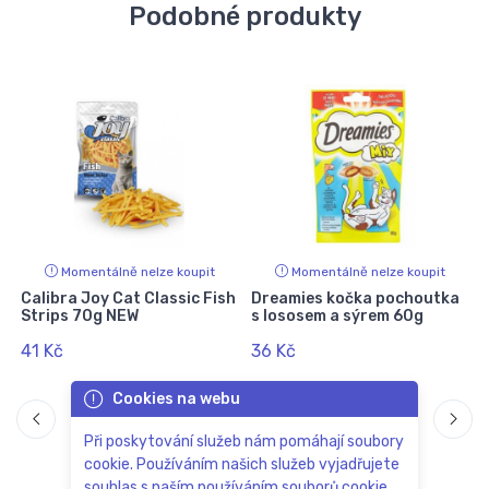
Podobné produkty
Momentálně nelze koupit
Momentálně nelze koupit
Calibra Joy Cat Classic Fish
Dreamies kočka pochoutka
Strips 70g NEW
s lososem a sýrem 60g
k
41 Kč
36 Kč
Cookies na webu
Při poskytování služeb nám pomáhají soubory
cookie. Používáním našich služeb vyjadřujete
souhlas s naším používáním souborů cookie.