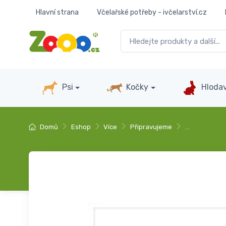
Hlavní strana
Včelařské potřeby - ivčelarství.cz
Psi
Kočky
Hlodav
Domů
Eshop
Více
Připravujeme
…