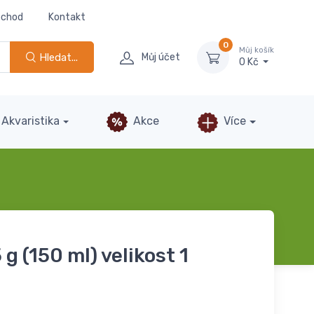
bchod
Kontakt
0
Můj košík
Hledat...
Můj účet
0 Kč
Akvaristika
Akce
Více
 g (150 ml) velikost 1