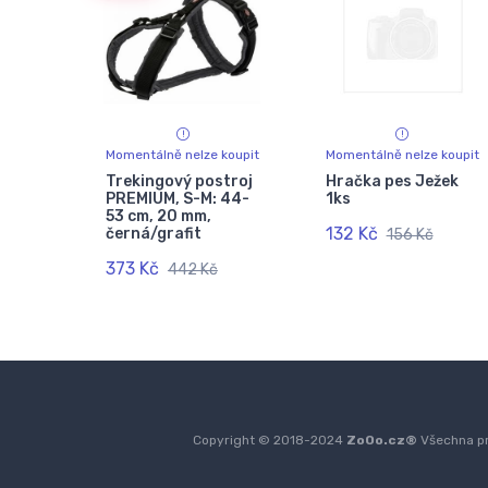
Momentálně nelze koupit
Momentálně nelze koupit
Trekingový postroj
Hračka pes Ježek
PREMIUM, S-M: 44-
1ks
53 cm, 20 mm,
132 Kč
černá/grafit
156 Kč
373 Kč
442 Kč
Copyright © 2018-2024
ZoOo.cz®
Všechna pr