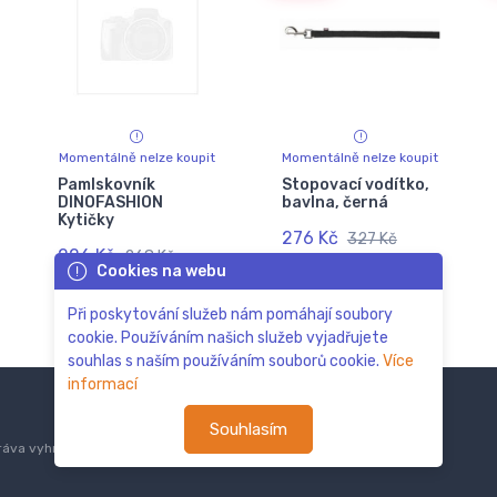
Momentálně nelze koupit
Momentálně nelze koupit
Pamlskovník
Stopovací vodítko,
DINOFASHION
bavlna, černá
Kytičky
276 Kč
327 Kč
226 Kč
268 Kč
Cookies na webu
Při poskytování služeb nám pomáhají soubory
cookie. Používáním našich služeb vyjadřujete
souhlas s naším používáním souborů cookie.
Více
informací
Souhlasím
áva vyhrazena.