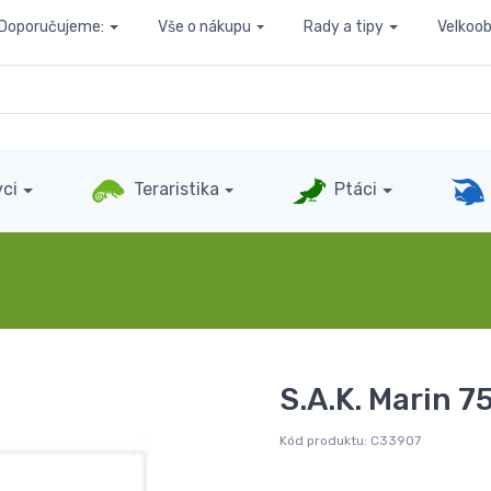
Doporučujeme:
Vše o nákupu
Rady a tipy
Velkoo
ci
Teraristika
Ptáci
S.A.K. Marin 75
Kód produktu:
C33907