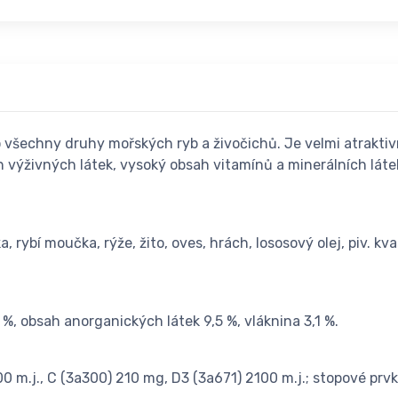
šechny druhy mořských ryb a živočichů. Je velmi atraktivní
výživných látek, vysoký obsah vitamínů a minerálních látek
 rybí moučka, rýže, žito, oves, hrách, lososový olej, piv. kva
 %, obsah anorganických látek 9,5 %, vláknina 3,1 %.
 m.j., C (3a300) 210 mg, D3 (3a671) 2100 m.j.; stopové prv