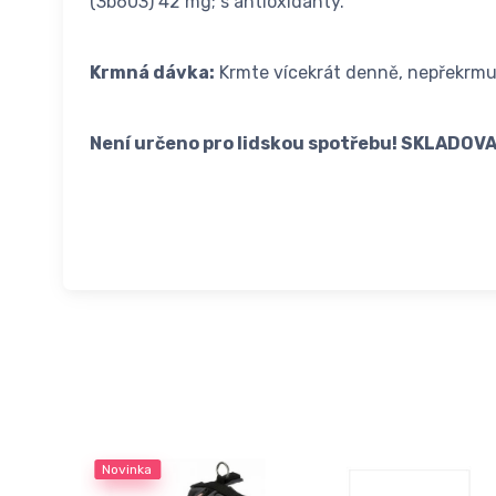
(3b603) 42 mg; s antioxidanty.
Krmná dávka:
Krmte vícekrát denně, nepřekrmu
Není určeno pro lidskou spotřebu! SKLADO
Novinka