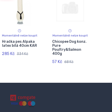
Momentálně nelze koupit
Momentálně nelze koupit
Hračka pes Alpaka
Chicopee Dog konz.
latex bílá 40cm KAR
Pure
Poultry&Salmon
285 Kč
400g
334 Kč
57 Kč
68 Kč