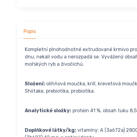
Popis
Kompletní plnohodnotné extrudované krmivo pro v
dnu, nekalí vodu a nerozpadá se. Vyvážený obsah 
mořských ryb a živočichů.
Složení:
olihňová moučka, krill, krevetová moučka,
Shiitake, prebiotika, probiotika.
Analytické složky:
protein 41 %, obsah tuku 8,5
Doplňkové látky/kg:
vitamíny: A (3a672a) 28000