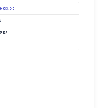
e koupit
č
9 Kč