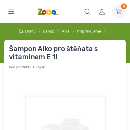
0
Domů
Eshop
Více
Připravujeme
…
Šampon Aiko pro štěňata s
vitaminem E 1l
Kód produktu:
C36241