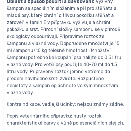
Oblast a způsob použití a dávkování:
Výživný
šampon se speciálním složením a pH pro štěňata a
mladé psy, který chrání citlivou pokožku štěňat a
zároveň vitamin E v přípravku vyživuje a chrání
pokožku a srst. Přírodní složky šamponu se v přírodě
ekologicky odbourávají. Připravíme roztok ze
šamponu a vlažné vody. Doporučené množství je 15
ml šamponu/10 kg tělesné hmotnosti. Množství
šamponu potřebné ke koupání psa nalijte do 0,5 litru
vlažné vody. Pro větší psy použijte 40-70 ml do 1,5
litru vody. Připravený roztok jemně vetřeme do
předem navlhčené srsti zvířete. Rozpuštěné
nečistoty a šampon opláchněte velkým množstvím
vlažné vody.
Kontraindikace, vedlejší účinky: nejsou známy žádné.
Popis veterinárního přípravku: hustý roztok
charakteristické barvy a vůně po esenciálních olejích.