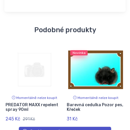
Podobné produkty
Novinka
Momentálně nelze koupit
Momentálně nelze koupit
PREDATOR MAXX repelent
Barevná cedulka Pozor pes,
spray 90ml
Křeček
245 Kč
31 Kč
1
291 Kč