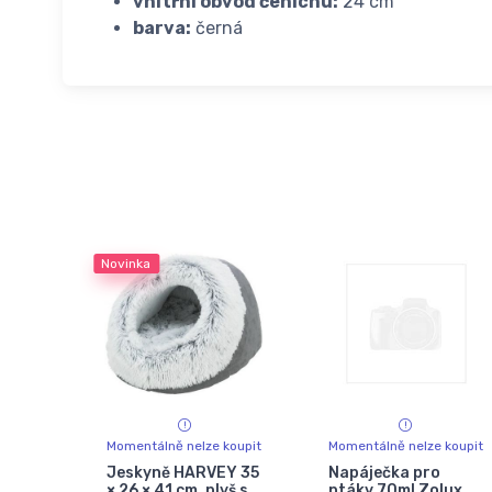
vnitřní obvod čenichu:
24 cm
barva:
černá
Novinka
Momentálně nelze koupit
Momentálně nelze koupit
Jeskyně HARVEY 35
Napáječka pro
× 26 × 41 cm, plyš s
ptáky 70ml Zolux