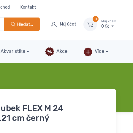
bchod
Kontakt
0
Můj košík
Hledat...
Můj účet
0 Kč
Akvaristika
Akce
Více
hubek FLEX M 24
.21 cm černý