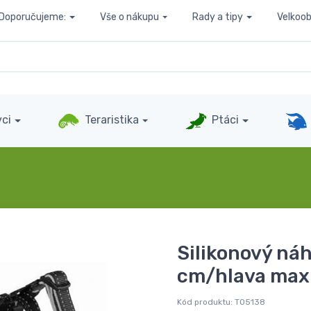
Doporučujeme:
Vše o nákupu
Rady a tipy
Velkoo
ci
Teraristika
Ptáci
Silikonový ná
cm/hlava max
Kód produktu:
T05138