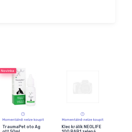
Novinka
Momentálně nelze koupit
Momentálně nelze koupit
TraumaPet oto Ag
Klec králík NEOLIFE
gtt 50ml
100 RAB1 zelená