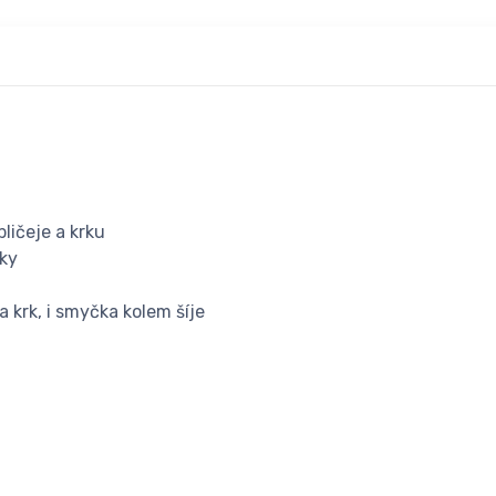
ličeje a krku
sky
 krk, i smyčka kolem šíje