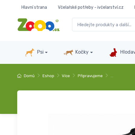
Hlavní strana
Včelařské potřeby - ivčelarství.cz
Psi
Kočky
Hlodav
Domů
Eshop
Více
Připravujeme
…