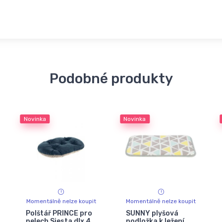
Podobné produkty
Novinka
Novinka
Momentálně nelze koupit
Momentálně nelze koupit
Polštář PRINCE pro
SUNNY plyšová
pelech Siesta dlx 4
podložka k ležení,