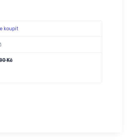
e koupit
č
80 Kč