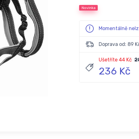
Novinka
Momentálně nelz
Doprava od: 89 K
Ušetříte 44 Kč
2
236 Kč