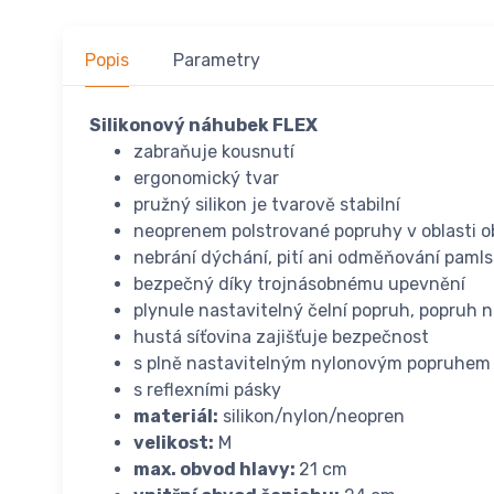
Popis
Parametry
Silikonový náhubek FLEX
zabraňuje kousnutí
ergonomický tvar
pružný silikon je tvarově stabilní
neoprenem polstrované popruhy v oblasti ob
nebrání dýchání, pití ani odměňování paml
bezpečný díky trojnásobnému upevnění
plynule nastavitelný čelní popruh, popruh na
hustá síťovina zajišťuje bezpečnost
s plně nastavitelným nylonovým popruhem
s reflexními pásky
materiál:
silikon/nylon/neopren
velikost:
M
max. obvod hlavy:
21 cm