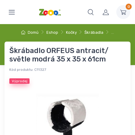
0
Domů
Eshop
Kočky
Škrábadla
…
Škrábadlo ORFEUS antracit/
světle modrá 35 x 35 x 61cm
Kód produktu:
C11327
Výprodej