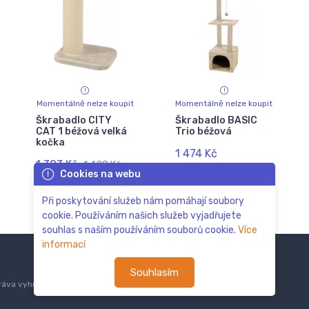
Momentálně nelze koupit
Momentálně nelze koupit
Škrabadlo CITY
Škrabadlo BASIC
CAT 1 béžová velká
Trio béžová
kočka
1 474 Kč
1 303 Kč
1 428 Kč
Cookies na webu
Při poskytování služeb nám pomáhají soubory
cookie. Používáním našich služeb vyjadřujete
souhlas s naším používáním souborů cookie.
Více
informací
Souhlasím
áva vyhrazena.