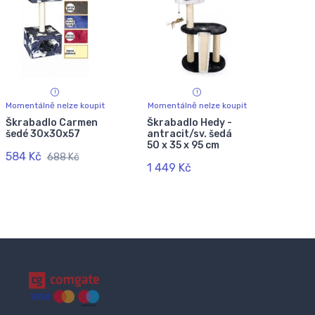
Momentálně nelze koupit
Momentálně nelze koupit
Škrabadlo Carmen
Škrabadlo Hedy -
šedé 30x30x57
antracit/sv. šedá
50 x 35 x 95 cm
584 Kč
688 Kč
1 449 Kč