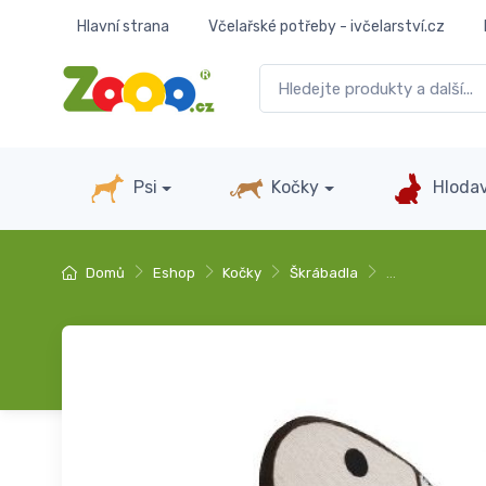
Hlavní strana
Včelařské potřeby - ivčelarství.cz
Psi
Kočky
Hlodav
Domů
Eshop
Kočky
Škrábadla
…