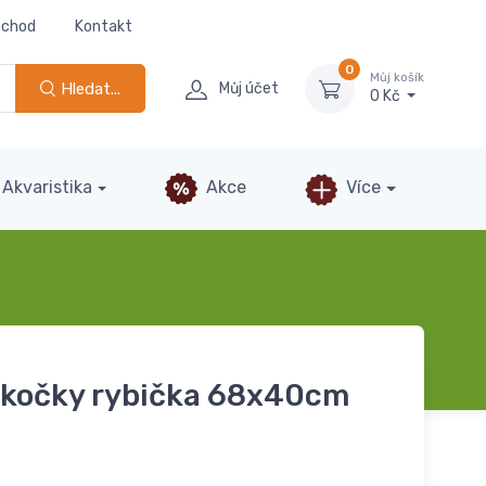
bchod
Kontakt
0
Můj košík
Hledat...
Můj účet
0 Kč
Akvaristika
Akce
Více
 kočky rybička 68x40cm