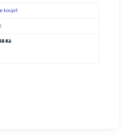
e koupit
č
18 Kč