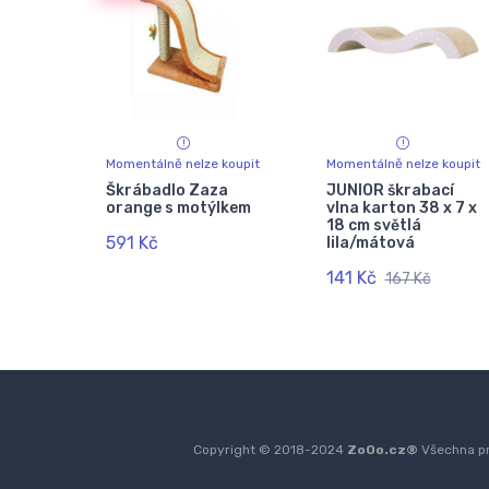
Momentálně nelze koupit
Momentálně nelze koupit
Škrábadlo Zaza
JUNIOR škrabací
orange s motýlkem
vlna karton 38 x 7 x
18 cm světlá
591 Kč
lila/mátová
141 Kč
167 Kč
Copyright © 2018-2024
ZoOo.cz®
Všechna pr