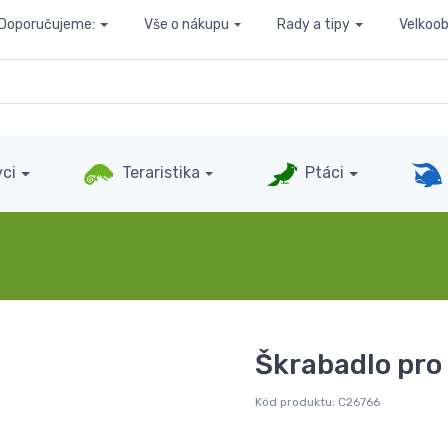
Doporučujeme:
Vše o nákupu
Rady a tipy
Velkoo
ci
Teraristika
Ptáci
Škrabadlo pro
Kód produktu:
C26766