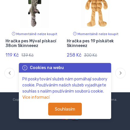
Momentálně nelze koupit
Momentálně nelze koupit
Hračka pes Mýval pískací
Hračka pes 19 pískátek
38cm Skinneeez
Skinneeez
119 Kč
258 Kč
139 Kč
300 Kč
Cookies na webu
Při poskytování služeb nám pomáhají soubory
cookie. Používáním našich služeb vyjadřujete
souhlas s naším používáním souborů cookie.
Více informací
Copyright © 2018-2024
ZoOo.cz®
Všechna práva vyhrazena.
Souhlasím