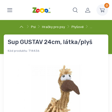
0
Psi
Hračky pro psy
Plyšové
…
Sup GUSTAV 24cm, látka/plyš
Kód produktu:
T14436