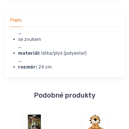
Popis
_
se zvukem
_
materiál:
látka/plyš (polyester)
_
rozměr:
24 cm
Podobné produkty