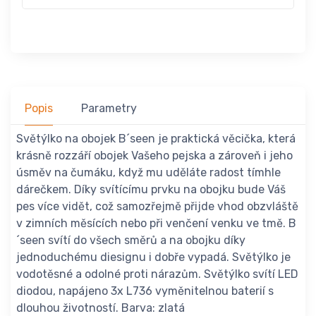
Popis
Parametry
Světýlko na obojek B´seen je praktická věcička, která
krásně rozzáří obojek Vašeho pejska a zároveň i jeho
úsměv na čumáku, když mu uděláte radost tímhle
dárečkem. Díky svítícímu prvku na obojku bude Váš
pes více vidět, což samozřejmě přijde vhod obzvláště
v zimních měsících nebo při venčení venku ve tmě. B
´seen svítí do všech směrů a na obojku díky
jednoduchému diesignu i dobře vypadá. Světýlko je
vodotěsné a odolné proti nárazům. Světýlko svítí LED
diodou, napájeno 3x L736 vyměnitelnou baterií s
dlouhou životností. Barva: zlatá