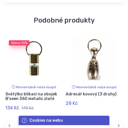
Podobné produkty
Sleva
10%
Momentálně nelze koupit
Momentálně nelze koupit
Světýlko blikací na obojek
Adresář kovový (3 druhy)
B'seen 360 metalic zlaté
28 Kč
134 Kč
149 Kč
Cookies na webu