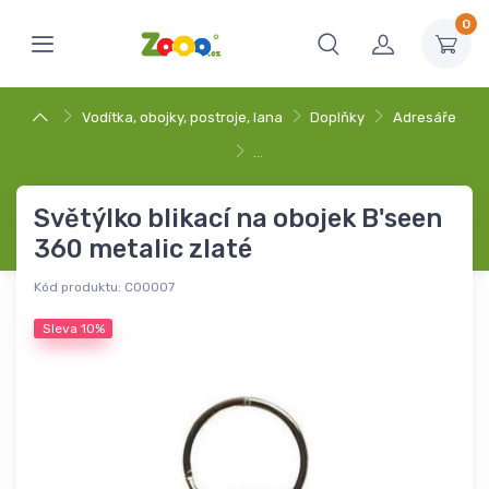
0
Vodítka, obojky, postroje, lana
Doplňky
Adresáře
…
Světýlko blikací na obojek B'seen
360 metalic zlaté
Kód produktu:
C00007
Sleva
10%