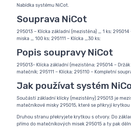
Nabídka systému NiCot.
Souprava NiCot
295013 – Klícka základní (mezistěna) _ 1 ks; 29501
miska _ 100 ks; 295111 – Klícka _30 ks;
Popis soupravy NiCot
295013- Klícka základní (mezistěna; 295014 – Držá
matečník; 295111 – Klícka; 295110 – Kompletní soupr
Jak používat systém NiC
Součástí základní klícky (mezistěny) 295013 je mezi
matečníkové misky 295015, které se přikryjí krytkou
Druhou stranu překryjete krytkou s otvory. Do zákla
přímo do matečníkových misek 295015 a ty pak dělni