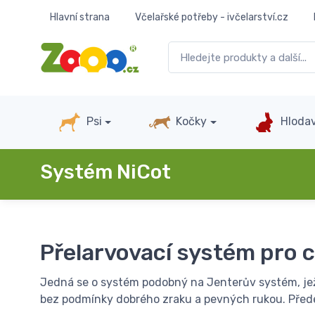
Hlavní strana
Včelařské potřeby - ivčelarství.cz
Psi
Kočky
Hlodav
Systém NiCot
Přelarvovací systém pro 
Jedná se o systém podobný na Jenterův systém, je
bez podmínky dobrého zraku a pevných rukou. Přede