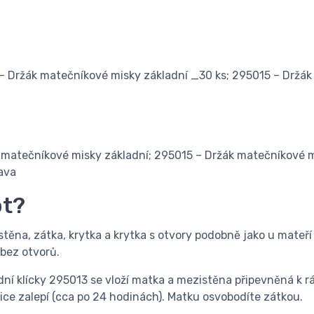
4 – Držák matečníkové misky základní _30 ks; 295015 – Držá
k matečníkové misky základní; 295015 – Držák matečníkové 
ava
ot?
stěna, zátka, krytka a krytka s otvory podobně jako u mateř
 bez otvorů.
dní klícky 295013 se vloží matka a mezistěna připevněná k rá
ce zalepí (cca po 24 hodinách). Matku osvobodíte zátkou.