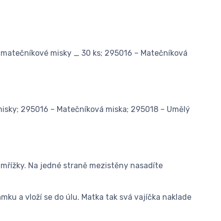
k matečníkové misky _ 30 ks; 295016 – Matečníková
misky; 295016 – Matečníková miska; 295018 – Umělý
í mřížky. Na jedné straně mezistěny nasadíte
mku a vloží se do úlu. Matka tak svá vajíčka naklade