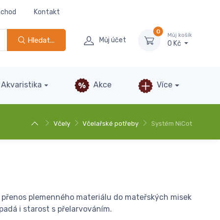
bchod
Kontakt
0
Můj košík
Hledat...
Můj účet
0 Kč
Akvaristika
Akce
Více
Včely
Včelařské potřeby
Systém NiCot
e přenos plemenného materiálu do mateřských misek
adá i starost s přelarvováním.