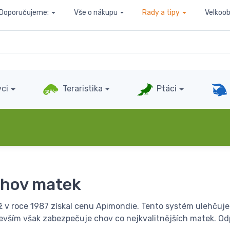
Doporučujeme:
Vše o nákupu
Rady a tipy
Velkoo
ci
Teraristika
Ptáci
chov matek
ž v roce 1987 získal cenu Apimondie. Tento systém ulehčuj
vším však zabezpečuje chov co nejkvalitnějších matek. Odp