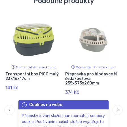
Podobné produkty
Momentálně nelze koupit
Momentálně nelze koupit
I
Transportní box PICO malý
Přepravka pro hlodavce M
23x16x17cm
šedá/béžová
255x375x260mm
141 Kč
374 Kč
Cookies na webu
Při poskytování služeb nám pomáhají soubory
cookie. Používáním našich služeb vyjadřujete