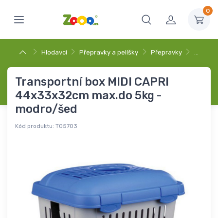
0
Hlodavci
Přepravky a pelíšky
Přepravky
…
Transportní box MIDI CAPRI
44x33x32cm max.do 5kg -
modro/šed
Kód produktu:
T05703