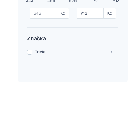
343
485
628
770
912
Kč
Kč
Značka
Trixie
3