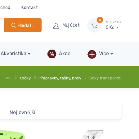
bchod
Kontakt
0
Můj košík
Hledat...
Můj účet
0 Kč
Akvaristika
Akce
Více
Kočky
Přepravky, tašky, boxy
Boxy transportní
Nejlevnější