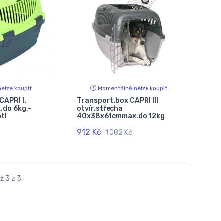
elze koupit
Momentálně nelze koupit
CAPRI I.
Transport.box CAPRI III
do 6kg,-
otvír.střecha
tl
40x38x61cmmax.do 12kg
912 Kč
1 082 Kč
ž 3 z 3