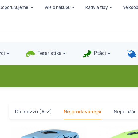
Doporučujeme:
Vše o nákupu
Rady a tipy
Velkoo
ci
Teraristika
Ptáci
Dle názvu (A-Z)
Nejprodávanější
Nejdražší