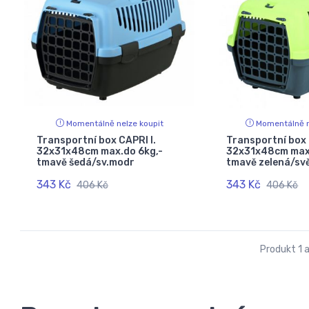
Momentálně nelze koupit
Momentálně n
Transportní box CAPRI I.
Transportní box 
32x31x48cm max.do 6kg,-
32x31x48cm max.
tmavě šedá/sv.modr
tmavě zelená/svě
343 Kč
343 Kč
406 Kč
406 Kč
Produkt 1 a