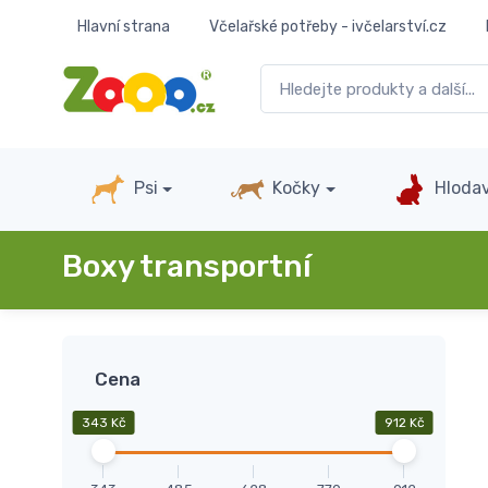
Hlavní strana
Včelařské potřeby - ivčelarství.cz
Psi
Kočky
Hlodav
Boxy transportní
Cena
343 Kč
912 Kč