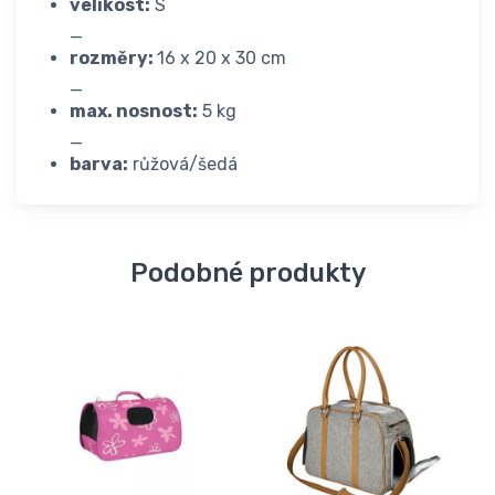
velikost:
S
_
rozměry:
16 x 20 x 30 cm
_
max. nosnost:
5 kg
_
barva:
růžová/šedá
Podobné produkty