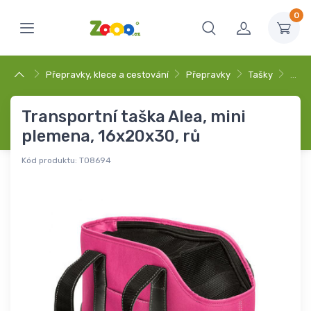
0
Přepravky, klece a cestování
Přepravky
Tašky
…
Transportní taška Alea, mini
plemena, 16x20x30, rů
Kód produktu:
T08694