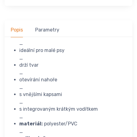
Popis
Parametry
_
ideální pro malé psy
_
drží tvar
_
otevírání nahoře
_
s vnějšími kapsami
_
s integrovaným krátkým vodítkem
_
materiál:
polyester/PVC
_