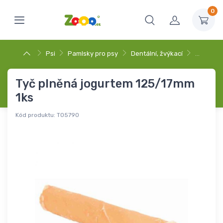
0
Psi
Pamlsky pro psy
Dentální, žvýkací
…
Tyč plněná jogurtem 125/17mm
1ks
Kód produktu:
T05790