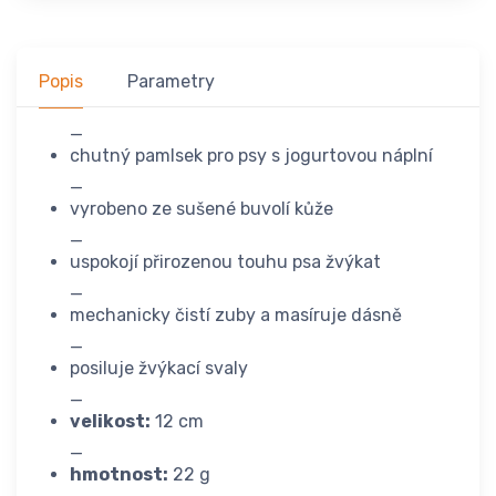
Popis
Parametry
_
chutný pamlsek pro psy s jogurtovou náplní
_
vyrobeno ze sušené buvolí kůže
_
uspokojí přirozenou touhu psa žvýkat
_
mechanicky čistí zuby a masíruje dásně
_
posiluje žvýkací svaly
_
velikost:
12 cm
_
hmotnost:
22 g