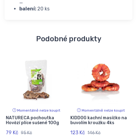
_
balení:
20 ks
Podobné produkty
Momentálně nelze koupit
Momentálně nelze koupit
NATURECA pochoutka
KIDDOG kachní masíčko na
Hovězí plíce sušené 100g
buvolím kroužku 4ks
79 Kč
123 Kč
95 Kč
146 Kč