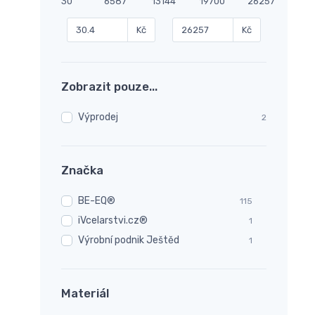
30
6587
13144
19700
26257
Kč
Kč
Zobrazit pouze...
Výprodej
2
Značka
BE-EQ®
115
iVcelarstvi.cz®
1
Výrobní podnik Ještěd
1
Materiál