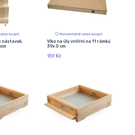
elze koupit
Momentálně nelze koupit
x nástavek,
Víko na úly vnitřní na 11 rámků
3 cm
39x 0 cm
159 Kč