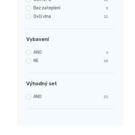
Bez zateplení
8
Ovčí vlna
22
Vybavení
ANO
6
NE
68
Výhodný set
ANO
30