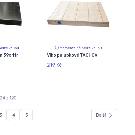
elze koupit
Momentálně nelze koupit
m 39x 11r
Víko palubkové TACHOV
219 Kč
 24 z 120
3
4
5
Další