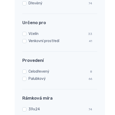
Dřevěný
74
Určeno pro
Včelín
33
Venkovní prostředí
41
Provedení
Celodřevený
8
Palubkový
66
Rámková míra
39x24
74