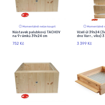
Momentálně nelze koupit
Momentálně n
Nástavek palubkový TACHOV
Včelí úl 39x24 (3
na 9 rámků 39x24 cm
dno Varr., víko) 
752 Kč
3 399 Kč