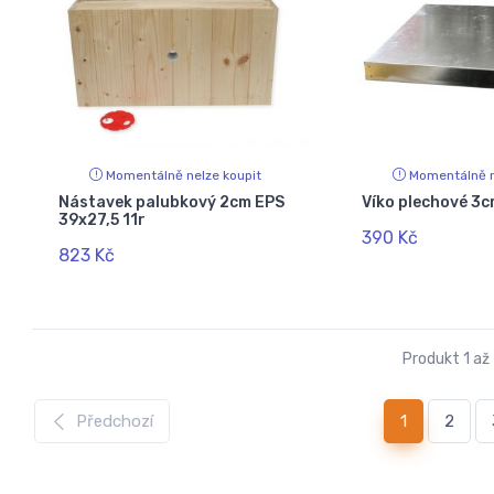
Momentálně nelze koupit
Momentálně n
Nástavek palubkový 2cm EPS
Víko plechové 3c
39x27,5 11r
390 Kč
823 Kč
Produkt 1 až
(current)
Předchozí
1
2