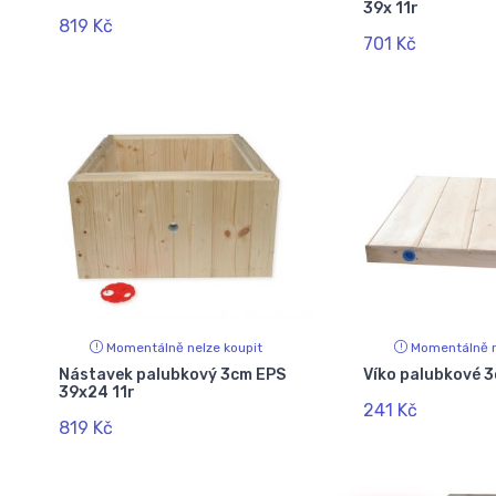
39x 11r
819 Kč
701 Kč
Momentálně nelze koupit
Momentálně n
Nástavek palubkový 3cm EPS
Víko palubkové 3
39x24 11r
241 Kč
819 Kč