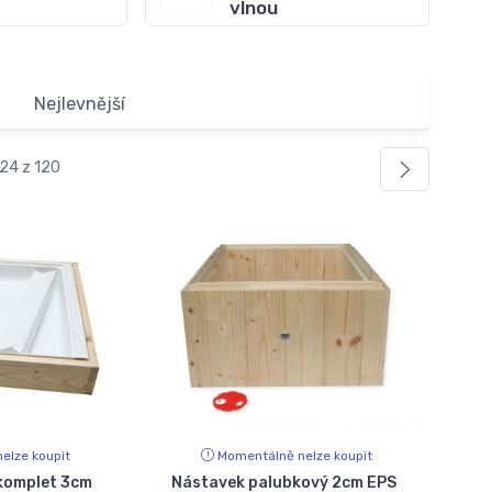
vlnou
Nejlevnější
 24 z 120
elze koupit
Momentálně nelze koupit
 komplet 3cm
Nástavek palubkový 2cm EPS