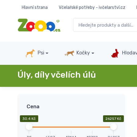
Hlavní strana
Včelařské potřeby - ivčelarství.cz
Psi
Kočky
Hlodav
Úly, díly včelích úlů
Cena
30.4 Kč
26257 Kč