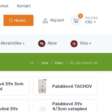
bchod
Kontakt
0
Můj košík
Hledat...
Můj účet
0 Kč
Akvaristika
Akce
Více
Více
Včely
Úly, díly včelích úlů
vé 39x 3cm
Palubkové TACHOV
ní
Palubkové 39x
věné 39x
4/3cm zateplení