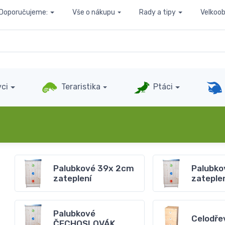
Doporučujeme:
Vše o nákupu
Rady a tipy
Velkoo
ci
Teraristika
Ptáci
Palubkové 39x 2cm
Palubko
zateplení
zateple
Palubkové
Celodře
ČECHOSLOVÁK