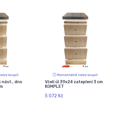
elze koupit
Momentálně nelze koupit
x nást., dno
Včelí úl 39x24 zateplení 3 cm
cm
KOMPLET
5 072 Kč