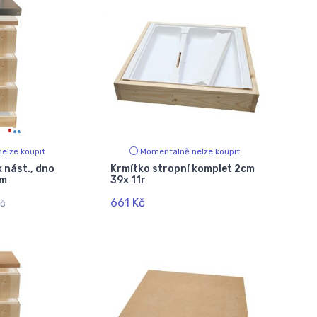
elze koupit
Momentálně nelze koupit
x nást., dno
Krmítko stropní komplet 2cm
cm
39x 11r
661 Kč
Kč