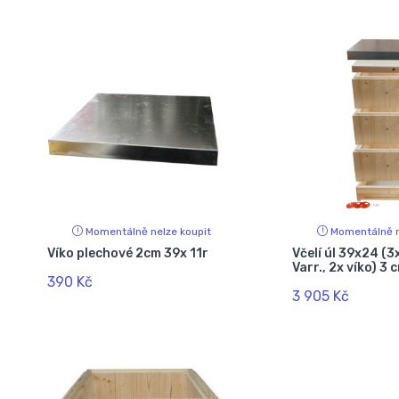
Momentálně nelze koupit
Momentálně n
Víko plechové 2cm 39x 11r
Včelí úl 39x24 (3
Varr., 2x víko) 3 
390 Kč
3 905 Kč