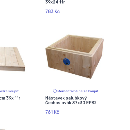
39x24 11r
783 Kč
elze koupit
Momentálně nelze koupit
cm 39x 11r
Nástavek palubkový
Čechoslovák 37x30 EPS2
761 Kč