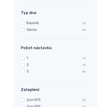
Typ dna
Klasické
31
Varroa
43
Počet nástavků
1
14
2
14
3
46
Zateplení
2cm EPS
22
3cm EPS
22