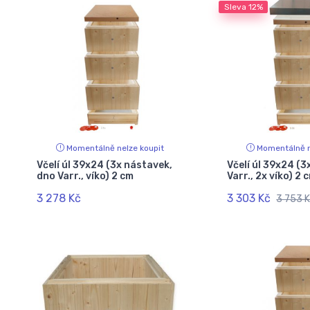
Sleva
12%
Momentálně nelze koupit
Momentálně n
Včelí úl 39x24 (3x nástavek,
Včelí úl 39x24 (3
dno Varr., víko) 2 cm
Varr., 2x víko) 2 
3 278 Kč
3 303 Kč
3 753 