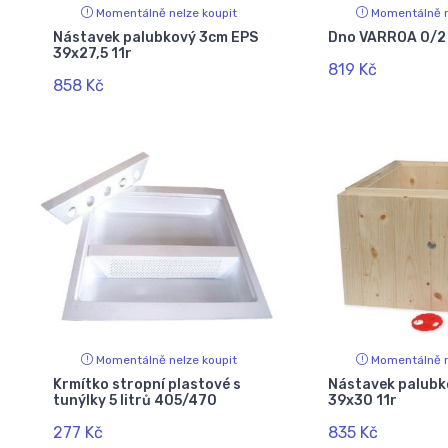
Momentálně nelze koupit
Momentálně n
Nástavek palubkový 3cm EPS
Dno VARROA 0/2 
39x27,5 11r
819 Kč
858 Kč
Momentálně nelze koupit
Momentálně n
Krmítko stropní plastové s
Nástavek palubk
tunýlky 5 litrů 405/470
39x30 11r
277 Kč
835 Kč