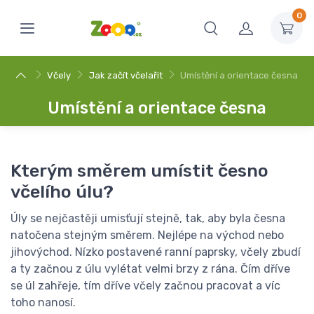
0
Včely
Jak začít včelařit
Umístění a orientace česna
Umístění a orientace česna
Kterým směrem umístit česno
včelího úlu?
Úly se nejčastěji umisťují stejně, tak, aby byla česna
natočena stejným směrem. Nejlépe na východ nebo
jihovýchod. Nízko postavené ranní paprsky, včely zbudí
a ty začnou z úlu vylétat velmi brzy z rána. Čím dříve
se úl zahřeje, tím dříve včely začnou pracovat a víc
toho nanosí.