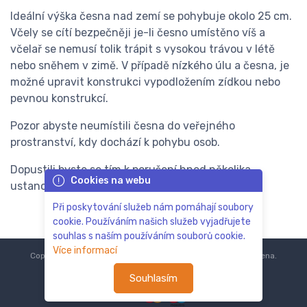
Ideální výška česna nad zemí se pohybuje okolo 25 cm.
Včely se cítí bezpečněji je-li česno umístěno víš a
včelař se nemusí tolik trápit s vysokou trávou v létě
nebo sněhem v zimě. V případě nízkého úlu a česna, je
možné upravit konstrukci vypodložením zídkou nebo
pevnou konstrukcí.
Pozor abyste neumístili česna do veřejného
prostranství, kdy dochází k pohybu osob.
Dopustili byste se tím k porušení hned několika
Cookies na webu
ustanovení občanského zákoníku!
Při poskytování služeb nám pomáhají soubory
cookie. Používáním našich služeb vyjadřujete
souhlas s naším používáním souborů cookie.
Více informací
Copyright © 2018-2024
ZoOo.cz®
Všechna práva vyhrazena.
Souhlasím