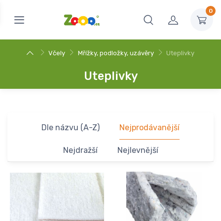
0
Včely
Mřížky, podložky, uzávěry
Uteplivky
Uteplivky
Dle názvu (A-Z)
Nejprodávanější
Nejdražší
Nejlevnější