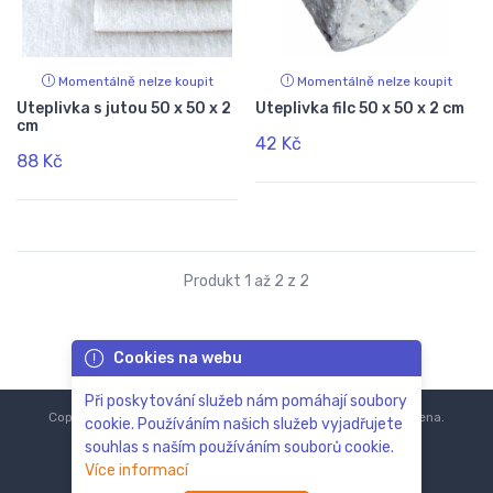
Momentálně nelze koupit
Momentálně nelze koupit
Uteplivka s jutou 50 x 50 x 2
Uteplivka filc 50 x 50 x 2 cm
cm
42 Kč
88 Kč
Produkt 1 až 2 z 2
Cookies na webu
Při poskytování služeb nám pomáhají soubory
Copyright © 2018-2024
ZoOo.cz®
Všechna práva vyhrazena.
cookie. Používáním našich služeb vyjadřujete
souhlas s naším používáním souborů cookie.
Více informací