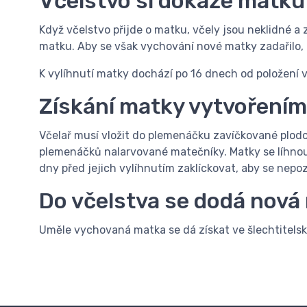
Včelstvo si dokáže matku
Když včelstvo přijde o matku, včely jsou neklidné 
matku. Aby se však vychování nové matky zadařilo, 
K vylíhnutí matky dochází po 16 dnech od položení v
Získání matky vytvořením
Včelař musí vložit do plemenáčku zavíčkované plodov
plemenáčků nalarvované matečníky. Matky se líhnout
dny před jejich vylíhnutím zaklíckovat, aby se nepoz
Do včelstva se dodá nov
Uměle vychovaná matka se dá získat ve šlechtitelské