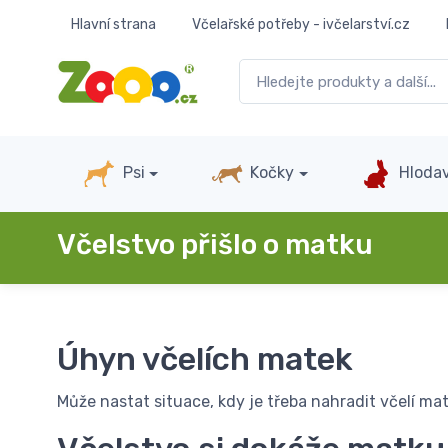
Hlavní strana
Včelařské potřeby - ivčelarství.cz
Psi
Kočky
Hlodav
Včelstvo přišlo o matku
Úhyn včelích matek
Může nastat situace, kdy je třeba nahradit včelí matk