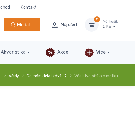
bchod
Kontakt
0
Můj košík
Hledat...
Můj účet
0 Kč
Akvaristika
Akce
Více
Včely
Co mám dělat když…?
Včelstvo přišlo o matku