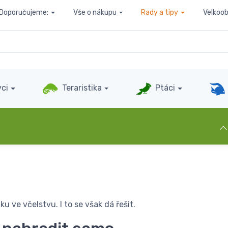
Doporučujeme:
Vše o nákupu
Rady a tipy
Velkoo
ci
Teraristika
Ptáci
u ve včelstvu. I to se však dá řešit.