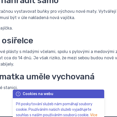
 nahradit samo
a začnou vystavovat buňky pro výchovu nové maty. Vytvářej
musí být v úle nakladená nová vajíčka.
ajíčka.
 osiřelce
é plásty s mladými včelami, spolu s pylovými a medovými zá
 cca do 14 dnů. Je však riziko, že mezi sebou budou nově 
abíjely.
á matka uměle vychovaná
 stanici.
Cookies na webu
Při poskytování služeb nám pomáhají soubory
cookie. Používáním našich služeb vyjadřujete
souhlas s naším používáním souborů cookie.
Více