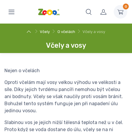
0
Včely
O včelách
Včely a vosy
Včely a vosy
Nejen o včelách
Oproti včelám mají vosy velkou výhodu ve velikosti a
síle. Díky jejich tvrdému pancíři nemohou být včelou
ani bodnuty. Včely se však naučily proti vosám bránit.
Bohužel tento systém funguje jen při napadení úlu
jedinou vosou.
Slabinou vos je jejich nižší tělesná teplota než u v čel.
Proto když se voda dostane do úlu, včely se na ni