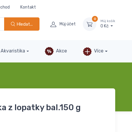
bchod
Kontakt
0
Můj košík
Hledat...
Můj účet
0 Kč
Akvaristika
Akce
Více
 z lopatky bal.150 g