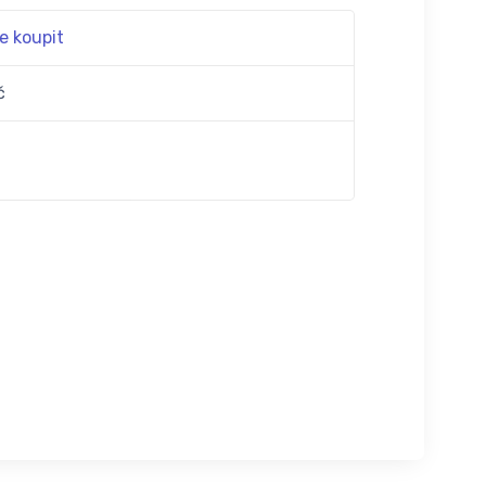
e koupit
č