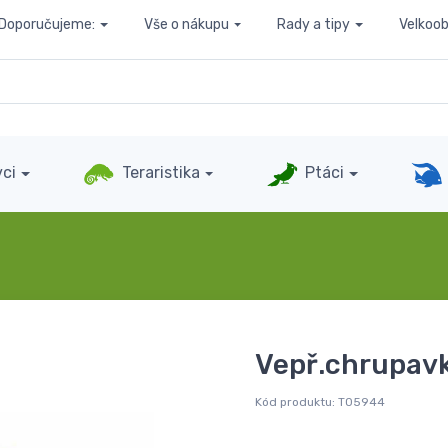
Doporučujeme:
Vše o nákupu
Rady a tipy
Velkoo
ci
Teraristika
Ptáci
Vepř.chrupavka
Kód produktu:
T05944