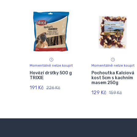
Momentálně nelze koupit
Momentálně nelze koupit
Hovězí dršťky 500 g
Pochoutka Kalciová
TRIXIE
kost 5cm s kachním
masem 250g
191 Kč
226 Kč
129 Kč
159 Kč