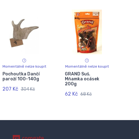
Momentálně nelze koupit
Momentálně nelze koupit
Pochoutka Dančí
GRAND Suš.
paroží 100-140g
Mňamka ocásek
200g
207 Kč
304 Kč
62 Kč
68 Kč