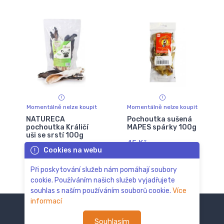
Momentálně nelze koupit
Momentálně nelze koupit
NATURECA
Pochoutka sušená
pochoutka Králičí
MAPES spárky 100g
uši se srstí 100g
45 Kč
Cookies na webu
104 Kč
114 Kč
Při poskytování služeb nám pomáhají soubory
cookie. Používáním našich služeb vyjadřujete
souhlas s naším používáním souborů cookie.
Více
informací
Souhlasím