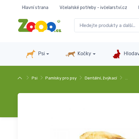
Hlavní strana
Včelařské potřeby - ivčelarství.cz
Psi
Kočky
Hlodav
Psi
Pamlsky pro psy
Dentální, žvýkací
…