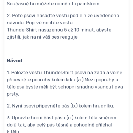
Současně ho můžete odměnit i pamlskem.
2. Poté psovi nasaďte vestu podle níže uvedeného
návodu. Poprvé nechte vestu
ThunderShirt nasazenou 5 až 10 minut, abyste
zjistili, jak na ni váš pes reaguje
Návod
1. Položte vestu ThunderShirt psovi na záda a volně
připevněte popruhy kolem krku (a.) Mezi popruhy a
tělo psa byste měli být schopni snadno vsunout dva
prsty.
2. Nyní psovi připevněte pás (b.) kolem hrudníku.
3. Upravte horní část pásu (c.) kolem těla směrem
dolů tak, aby celý pás těsně a pohodlně přiléhal
k tělu.