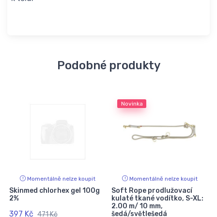
Podobné produkty
Novinka
Momentálně nelze koupit
Momentálně nelze koupit
Skinmed chlorhex gel 100g
Soft Rope prodlužovací
2%
kulaté tkané vodítko, S-XL:
2.00 m/ 10 mm,
397 Kč
šedá/světlešedá
471 Kč