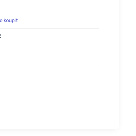
e koupit
č