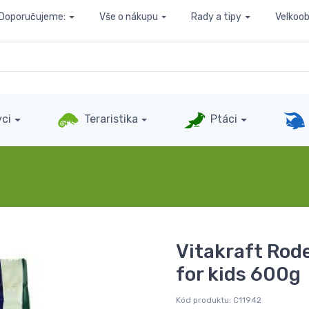
Doporučujeme:
Vše o nákupu
Rady a tipy
Velkoo
ci
Teraristika
Ptáci
Vitakraft Rod
for kids 600g
Kód produktu:
C11942