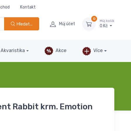
bchod
Kontakt
0
Můj košík
Hledat...
Můj účet
0 Kč
Akvaristika
Akce
Více
ent Rabbit krm. Emotion