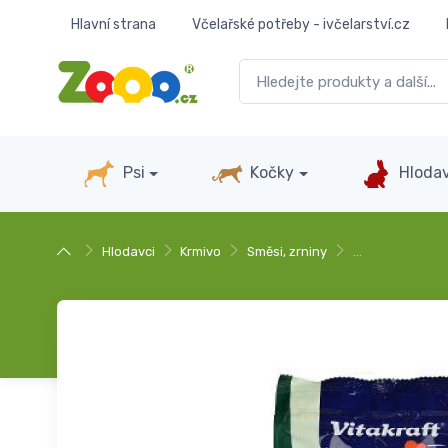
Hlavní strana
Včelařské potřeby - ivčelarství.cz
Psi
Kočky
Hlodav
Hlodavci
Krmivo
Směsi, zrniny
…