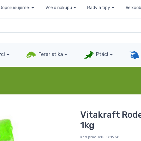
Doporučujeme:
Vše o nákupu
Rady a tipy
Velkoo
ci
Teraristika
Ptáci
Vitakraft Rod
1kg
Kód produktu:
C11958