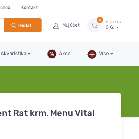
bchod
Kontakt
0
Můj košík
Hledat...
Můj účet
0 Kč
Akvaristika
Akce
Více
ent Rat krm. Menu Vital