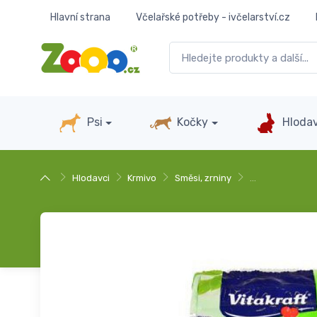
Hlavní strana
Včelařské potřeby - ivčelarství.cz
Psi
Kočky
Hlodav
Hlodavci
Krmivo
Směsi, zrniny
…