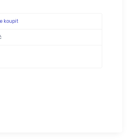
e koupit
č