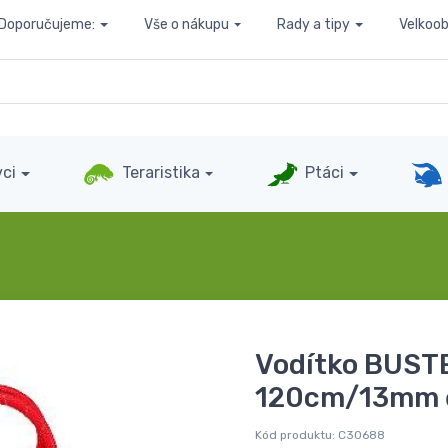
Doporučujeme:
Vše o nákupu
Rady a tipy
Velkoo
ci
Teraristika
Ptáci
Vodítko BUSTE
120cm/13mm 
Kód produktu:
C30688