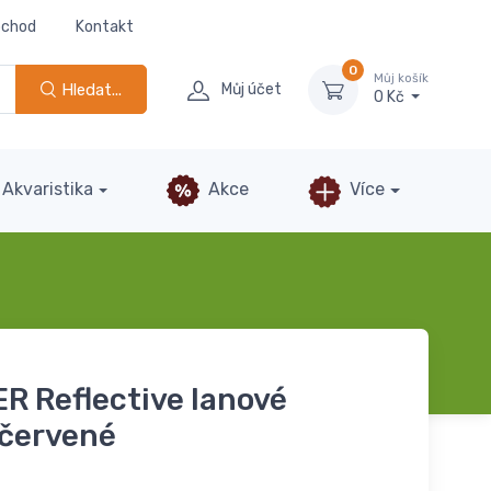
bchod
Kontakt
0
Můj košík
Hledat...
Můj účet
0 Kč
Akvaristika
Akce
Více
R Reflective lanové
červené