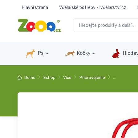
Hlavní strana
Včelařské potřeby - ivčelarství.cz
Psi
Kočky
Hlodav
Domů
Eshop
Více
Připravujeme
…