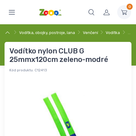
0
Vodítka, obojky, postroje, lana
Venčení
Vodítka
…
Vodítko nylon CLUB G
25mmx120cm zeleno-modré
Kód produktu:
C12413