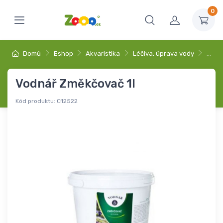
0
Domů
Eshop
Akvaristika
Léčiva, úprava vody
…
Vodnář Změkčovač 1l
Kód produktu:
C12522