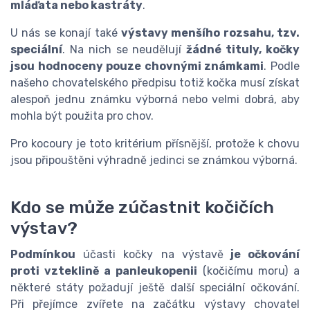
mláďata nebo kastráty
.
U nás se konají také
výstavy menšího rozsahu, tzv.
speciální
. Na nich se neudělují
žádné tituly, kočky
jsou hodnoceny pouze chovnými známkami
. Podle
našeho chovatelského předpisu totiž kočka musí získat
alespoň jednu známku výborná nebo velmi dobrá, aby
mohla být použita pro chov.
Pro kocoury je toto kritérium přísnější, protože k chovu
jsou připouštěni výhradně jedinci se známkou výborná.
Kdo se může zúčastnit kočičích
výstav?
Podmínkou
účasti kočky na výstavě
je očkování
proti vzteklině a panleukopenii
(kočičímu moru) a
některé státy požadují ještě další speciální očkování.
Při přejímce zvířete na začátku výstavy chovatel