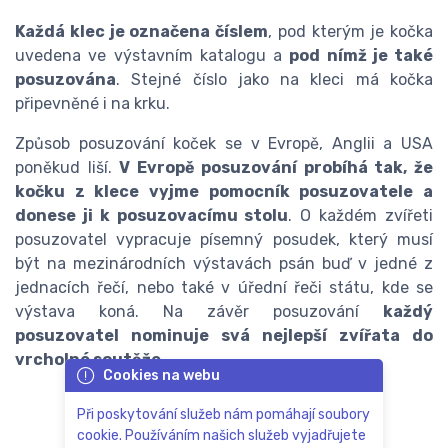
Každá klec je označena číslem
, pod kterým je kočka
uvedena ve výstavním katalogu a
pod nímž je také
posuzována
. Stejné číslo jako na kleci má kočka
připevněné i na krku.
Způsob posuzování koček se v Evropě, Anglii a USA
poněkud liší.
V Evropě posuzování probíhá tak, že
kočku z klece vyjme pomocník posuzovatele a
donese ji k posuzovacímu stolu
. O každém zvířeti
posuzovatel vypracuje písemný posudek, který musí
být na mezinárodních výstavách psán buď v jedné z
jednacích řečí, nebo také v úřední řeči státu, kde se
výstava koná. Na závěr posuzování
každý
posuzovatel nominuje svá nejlepší zvířata do
vrcholné soutěže
.
Cookies na webu
Při poskytování služeb nám pomáhají soubory
cookie. Používáním našich služeb vyjadřujete