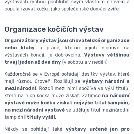
výstavách mohou pochlubit svým vlastním chovem a
popularizovat kočku jako společenské domácí zvíře.
Organizace kočičích výstav
Organizátory výstav jsou chovatelské organizace
nebo kluby
a práce, kterou jejich členové na
výstavách konají, je dobrovolná.
Výstavy většinou
trvají jeden až dva dny
(v sobotu a v neděli).
Každoročně se v Evropě pořádají desítky výstav, které
mají různou úroveň. Rozlišují se
výstavy národní a
mezinárodní
. Rozdíl mezi nimi spočívá ve výši titulů,
které na nich kočka může získat. Zatímco
na národní
výstavě může kočka získat nejvýše titul šampión,
na mezinárodní
výstavě
se uděluje titul mezinárodní
šampión
i tituly vyšší
.
Někdy se pořádají také
výstavy určené jen pro