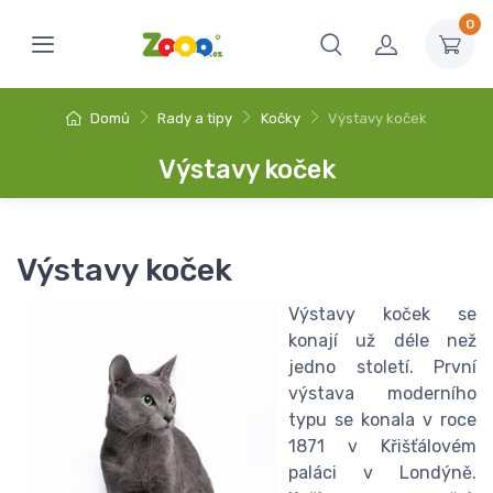
0
Domů
Rady a tipy
Kočky
Výstavy koček
Výstavy koček
Výstavy koček
Výstavy koček se
konají už déle než
jedno století. První
výstava moderního
typu se konala v roce
1871 v Křišťálovém
paláci v Londýně.