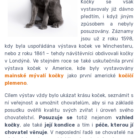
Kočky se však
vystavovaly již dávno
předtím, i když jiným
způsobem a nebyly
posuzovány. Záznamy
jsou už z roku 1598,
kdy byla uspořádána výstava koček ve Winchesteru,
nebo z roku 1861 – tehdy návštěvníci obdivovali kočky
v Londýně. Ve stejném roce se také uskutečnila první
výstava koček v Americe, kde byly vystavovány
mainské mývalí kočky
jako první americké
kočičí
plemeno
.
Cílem výstav vždy bylo ukázat krásu koček, seznámit s
ní veřejnost a umožnit chovatelům, aby si na základě
posudku ověřili kvalitu svých zvířat i úroveň svého
chovatelství.
Posuzuje se
totiž nejenom
vzhled
kočky
, ale také
její kondice
a tím i
péče, kterou jí
chovatel věnuje
. V neposlední řadě se chovatelé na