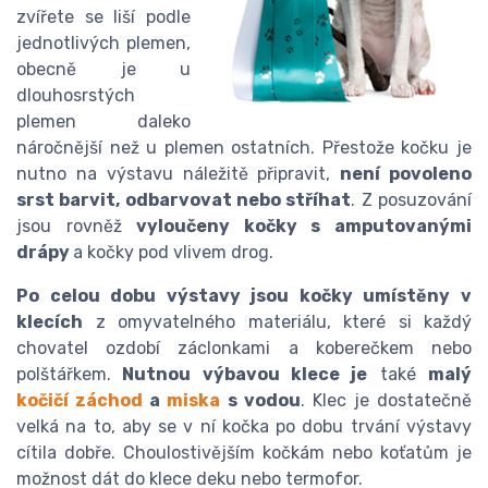
zvířete se liší podle
jednotlivých plemen,
obecně je u
dlouhosrstých
plemen daleko
náročnější než u plemen ostatních. Přestože kočku je
nutno na výstavu náležitě připravit,
není povoleno
srst barvit, odbarvovat nebo stříhat
. Z posuzování
jsou rovněž
vyloučeny kočky s amputovanými
drápy
a kočky pod vlivem drog.
Po celou dobu výstavy jsou kočky umístěny v
klecích
z omyvatelného materiálu, které si každý
chovatel ozdobí záclonkami a koberečkem nebo
polštářkem.
Nutnou výbavou klece je
také
malý
kočičí záchod
a
miska
s vodou
. Klec je dostatečně
velká na to, aby se v ní kočka po dobu trvání výstavy
cítila dobře. Choulostivějším kočkám nebo koťatům je
možnost dát do klece deku nebo termofor.