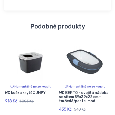
Podobné produkty
Momentálně nelze koupit
Momentálně nelze koupit
WC kočka kryté JUMPY
WC BERTO - dvojitá nádoba
se sítem 59x39x22 cm,-
918 Kč
tm.šedá/pastel.mod
1 003 Kč
455 Kč
540 Kč