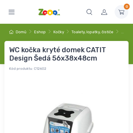
0
Domů
Eshop
Kočky
Toalety, lopatky, čističe
…
WC kočka kryté domek CATIT
Design Šedá 56x38x48cm
Kód produktu:
C12602