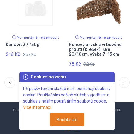
Momentálně nelze koupit
Momentálně nelze koupit
Kanavit 37 150g
Rohový prvek z vrbového
proutí (křeček), šíře
216 Kč
20/10cm, výška 7-13 cm
257 Kč
78 Kč
92 Kč
Cookies na webu
Při poskytování služeb nám pomáhají soubory
cookie. Používáním našich služeb vyjadřujete
souhlas s naším používáním souborů cookie.
Více informací
Copyright © 2018-2024
ZoOo.cz®
Všechna práva vyhrazena.
Souhlasím