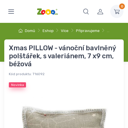
0
Domů
Eshop
Více
Připravujeme
…
Xmas PILLOW - vánoční bavlněný
polštářek, s valeriánem, 7 x9 cm,
béžová
Kód produktu:
T16092
Novinka