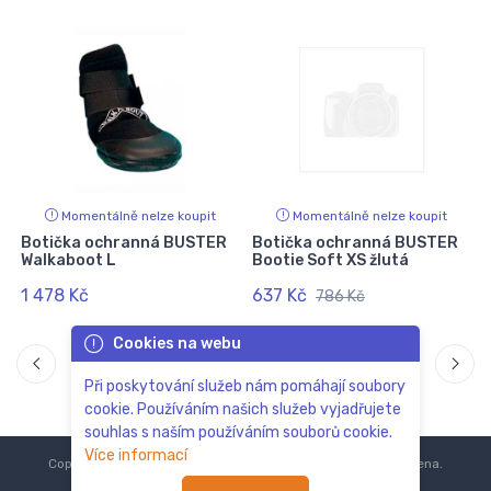
Momentálně nelze koupit
Momentálně nelze koupit
Botička ochranná BUSTER
Botička ochranná BUSTER
Walkaboot L
Bootie Soft XS žlutá
1 478 Kč
637 Kč
786 Kč
Cookies na webu
Při poskytování služeb nám pomáhají soubory
cookie. Používáním našich služeb vyjadřujete
souhlas s naším používáním souborů cookie.
Více informací
Copyright © 2018-2024
ZoOo.cz®
Všechna práva vyhrazena.