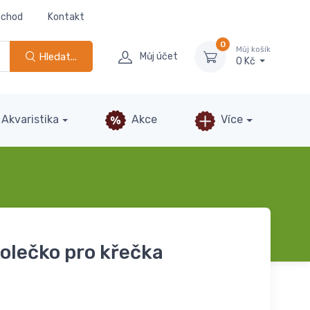
bchod
Kontakt
0
Můj košík
Hledat...
Můj účet
0 Kč
Akvaristika
Akce
Více
kolečko pro křečka