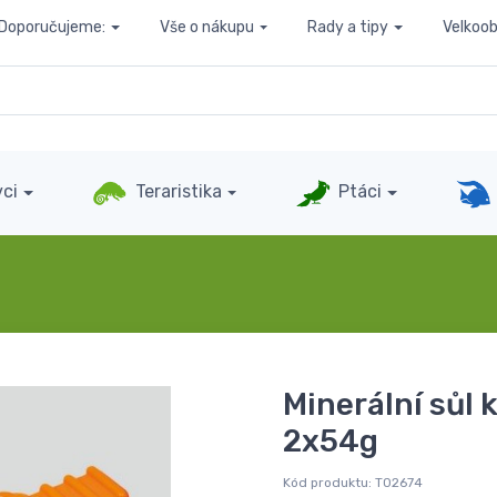
Doporučujeme:
Vše o nákupu
Rady a tipy
Velkoo
ci
Teraristika
Ptáci
Minerální sůl 
2x54g
Kód produktu:
T02674