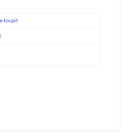
e koupit
č