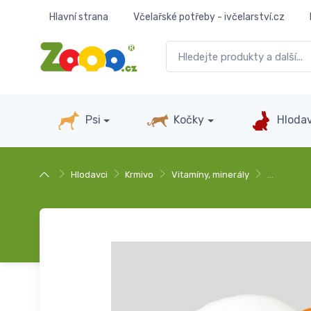
Hlavní strana
Včelařské potřeby - ivčelarství.cz
Psi
Kočky
Hlodav
Hlodavci
Krmivo
Vitamíny, minerály
…