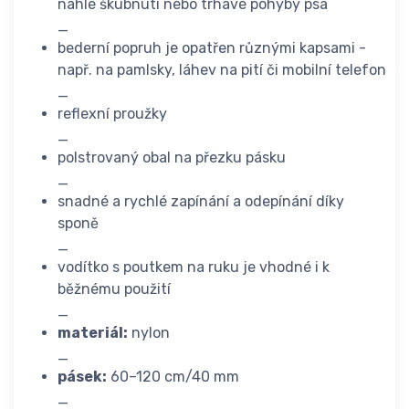
náhlé škubnutí nebo trhavé pohyby psa
_
bederní popruh je opatřen různými kapsami -
např. na pamlsky, láhev na pití či mobilní telefon
_
reflexní proužky
_
polstrovaný obal na přezku pásku
_
snadné a rychlé zapínání a odepínání díky
sponě
_
vodítko s poutkem na ruku je vhodné i k
běžnému použití
_
materiál:
nylon
_
pásek:
60–120 cm/40 mm
_