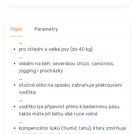
Popis
Parametry
_
pro střední a velké psy (do 40 kg)
_
ideální na běh, severskou chůzi, canicross,
jogging i procházky
_
otočné očko na opasku zabraňuje překroucení
vodítka
_
vodítko lze připevnit přímo k bedernímu pásu,
takže máte při běhu obě ruce volné
_
kompenzátor šoků (tlumič tahu), který zmírňuje