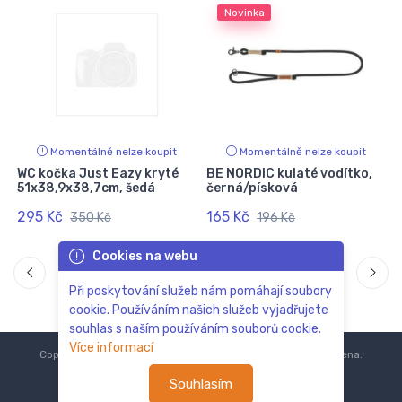
Novinka
Momentálně nelze koupit
Momentálně nelze koupit
WC kočka Just Eazy kryté
BE NORDIC kulaté vodítko,
51x38,9x38,7cm, šedá
černá/písková
295 Kč
165 Kč
350 Kč
196 Kč
Cookies na webu
Při poskytování služeb nám pomáhají soubory
cookie. Používáním našich služeb vyjadřujete
souhlas s naším používáním souborů cookie.
Více informací
Copyright © 2018-2024
ZoOo.cz®
Všechna práva vyhrazena.
Souhlasím