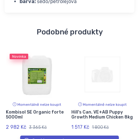
barva:
šedo/petrolejová
Podobné produkty
Novinka
Momentálně nelze koupit
Momentálně nelze koupit
ě
Kombisol SE Organic forte
Hill's Can. VE+AB Puppy
5000ml
Growth Medium Chicken 8kg
2 982 Kč
1 517 Kč
3 365 Kč
1 800 Kč