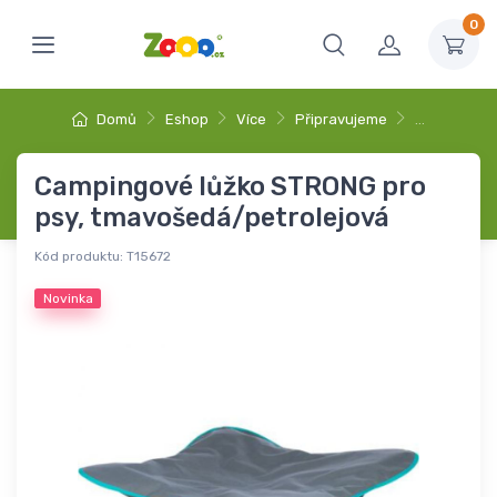
0
Domů
Eshop
Více
Připravujeme
…
Campingové lůžko STRONG pro
psy, tmavošedá/petrolejová
Kód produktu:
T15672
Novinka