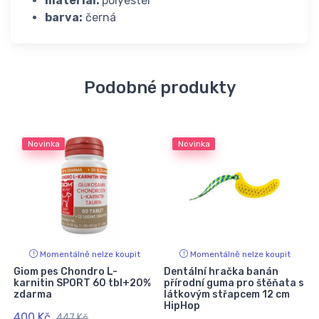
materiál:
polyester
barva:
černá
Podobné produkty
Novinka
Novinka
Momentálně nelze koupit
Momentálně nelze koupit
Giom pes Chondro L-
Dentální hračka banán
A
karnitin SPORT 60 tbl+20%
přírodní guma pro štěňata s
zdarma
látkovým střapcem 12 cm
HipHop
400 Kč
447 Kč