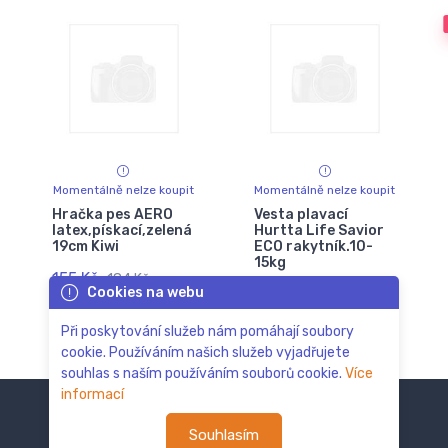
Momentálně nelze koupit
Momentálně nelze koupit
Hračka pes AERO
Vesta plavací
latex,pískací,zelená
Hurtta Life Savior
19cm Kiwi
ECO rakytník.10-
15kg
155 Kč
184 Kč
Cookies na webu
1 961 Kč
2 327 Kč
Při poskytování služeb nám pomáhají soubory
cookie. Používáním našich služeb vyjadřujete
souhlas s naším používáním souborů cookie.
Více
informací
Souhlasím