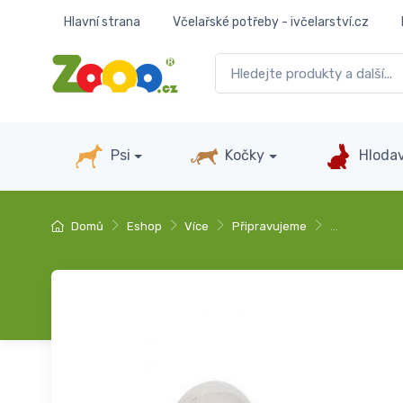
Hlavní strana
Včelařské potřeby - ivčelarství.cz
Psi
Kočky
Hlodav
Domů
Eshop
Více
Připravujeme
…