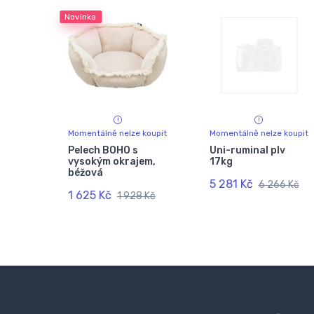
Novinka
Momentálně nelze koupit
Momentálně nelze koupit
Pelech BOHO s
Uni-ruminal plv
vysokým okrajem,
17kg
béžová
5 281 Kč
6 266 Kč
1 625 Kč
1 928 Kč