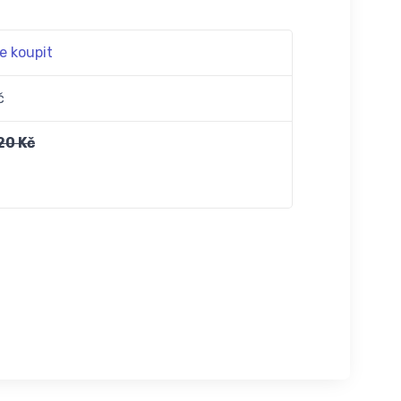
e koupit
č
20 Kč