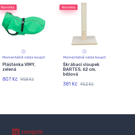
Novinka
Novinka
Momentálně nelze koupit
Momentálně nelze koupit
Pláštěnka VIMY,
Škrábací sloupek
zelená
BARTES, 62 cm,
béžová
807 Kč
958 Kč
381 Kč
452 Kč