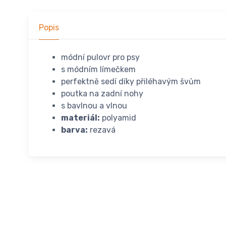
Popis
módní pulovr pro psy
s módním límečkem
perfektně sedí díky přiléhavým švům
poutka na zadní nohy
s bavlnou a vlnou
materiál:
polyamid
barva:
rezavá