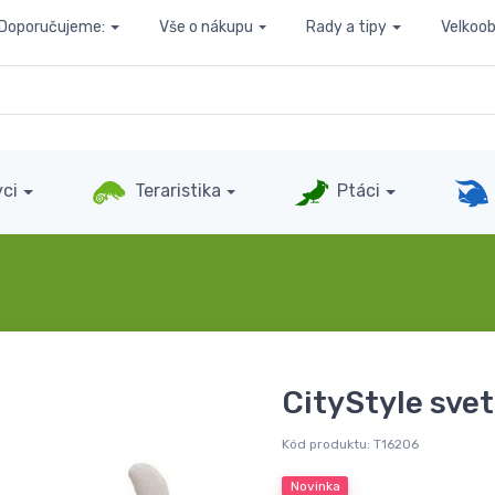
Doporučujeme:
Vše o nákupu
Rady a tipy
Velkoo
ci
Teraristika
Ptáci
CityStyle svet
Kód produktu:
T16206
Novinka