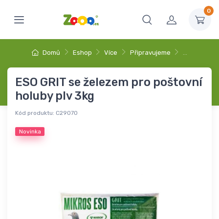
0
Domů
Eshop
Více
Připravujeme
…
ESO GRIT se železem pro poštovní
holuby plv 3kg
Kód produktu:
C29070
Novinka