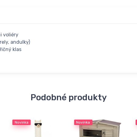
i voliéry
ely, andulky)
ičný klas
Podobné produkty
Novinka
Novinka