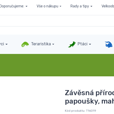
Doporučujeme:
Vše o nákupu
Rady a tipy
Velkoo
ci
Teraristika
Ptáci
Závěsná příro
papoušky, ma
Kód produktu:
T16019