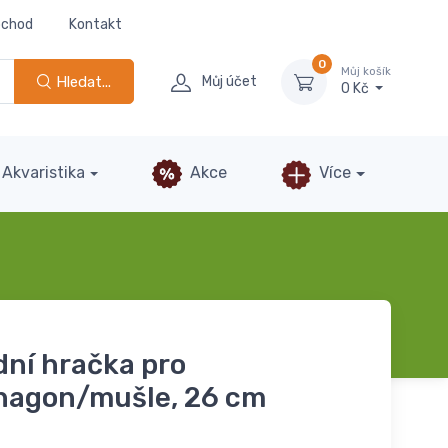
bchod
Kontakt
0
Můj košík
Hledat...
Můj účet
0 Kč
Akvaristika
Akce
Více
dní hračka pro
hagon/mušle, 26 cm