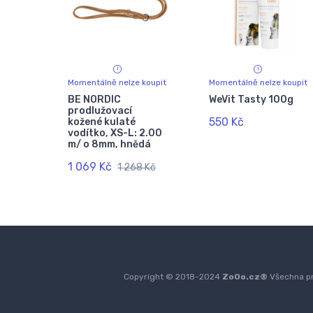
Momentálně nelze koupit
Momentálně nelze koupit
BE NORDIC
WeVit Tasty 100g
prodlužovací
550 Kč
kožené kulaté
vodítko, XS-L: 2.00
m/ o 8mm, hnědá
1 069 Kč
1 268 Kč
Copyright © 2018-2024
ZoOo.cz®
Všechna pr