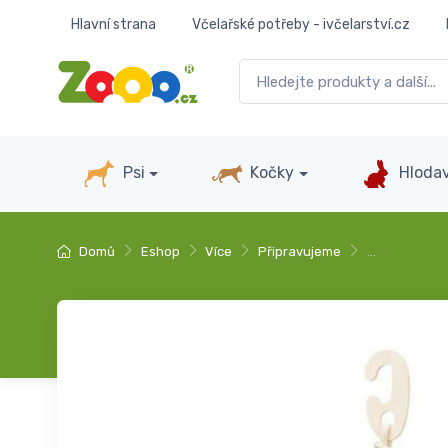
Hlavní strana
Včelařské potřeby - ivčelarství.cz
Psi
Kočky
Hlodav
Domů
Eshop
Více
Připravujeme
…