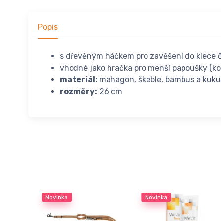
Popis
s dřevěným háčkem pro zavěšení do klece č
vhodné jako hračka pro menší papoušky (kor
materiál:
mahagon, škeble, bambus a kukuř
rozměry:
26 cm
Novinka
Novinka