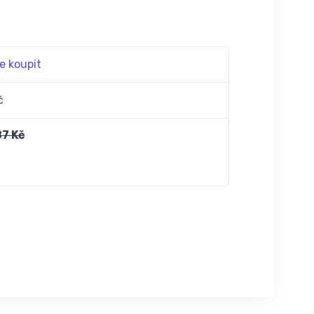
e koupit
č
87 Kč