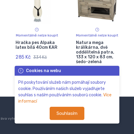
Momentálně nelze koupit
Momentálně nelze koupit
Hračka pes Alpaka
Natura mega
latex bílá 40cm KAR
králíkárna, dvě
oddělitelná patra,
285 Kč
133 x 120 x 83 cm,
334 Kč
šedo-zelená
Cookies na webu
11 866 Kč
14 078 Kč
Při poskytování služeb nám pomáhají soubory
cookie. Používáním našich služeb vyjadřujete
souhlas s naším používáním souborů cookie.
Více
informací
Souhlasím
áva vyhrazena.