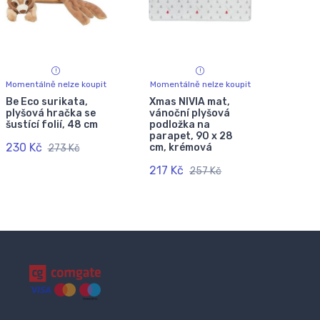
Momentálně nelze koupit
Momentálně nelze koupit
Be Eco surikata,
Xmas NIVIA mat,
plyšová hračka se
vánoční plyšová
šustící folií, 48 cm
podložka na
parapet, 90 x 28
230 Kč
cm, krémová
273 Kč
217 Kč
257 Kč