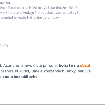
azníku,
 žádného produktu. Může to být také tím, že někteří
 z tohoto důvodu je filtr nedokáže zobrazit, ikdyž
u ponechat je nezbytně nutné parametry.
odukty
%
. Acana je krmivo čistě přírodní,
bohaté na
obsah
pšenici, kukuřici, umělé konzervační látky, barviva,
 zcela bez obilovin
.