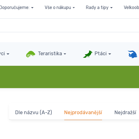
Doporučujeme:
Vše o nákupu
Rady a tipy
Velkoo
ci
Teraristika
Ptáci
Dle názvu (A-Z)
Nejprodávanější
Nejdražší