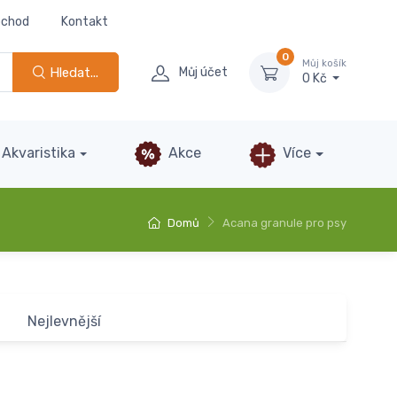
bchod
Kontakt
0
Můj košík
Hledat...
Můj účet
0 Kč
Akvaristika
Akce
Více
Domů
Acana granule pro psy
Nejlevnější