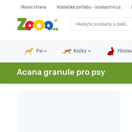
Hlavní strana
Včelařské potřeby - ivčelarství.cz
Psi
Kočky
Hlodav
Acana granule pro psy