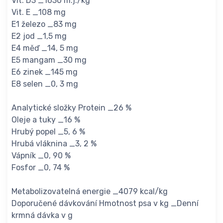
Vit. D3 _1630 m.j./kg
Vit. E _108 mg
E1 železo _83 mg
E2 jod _1,5 mg
E4 měď _14, 5 mg
E5 mangam _30 mg
E6 zinek _145 mg
E8 selen _0, 3 mg
Analytické složky Protein _26 %
Oleje a tuky _16 %
Hrubý popel _5, 6 %
Hrubá vláknina _3, 2 %
Vápník _0, 90 %
Fosfor _0, 74 %
Metabolizovatelná energie _4079 kcal/kg
Doporučené dávkování Hmotnost psa v kg _Denní
krmná dávka v g