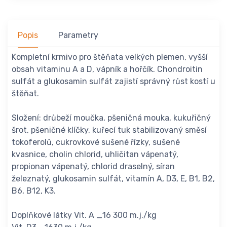
Popis
Parametry
Kompletní krmivo pro štěňata velkých plemen, vyšší
obsah vitaminu A a D, vápník a hořčík. Chondroitin
sulfát a glukosamin sulfát zajistí správný růst kostí u
štěňat.
Složení: drůbeží moučka, pšeničná mouka, kukuřičný
šrot, pšeničné klíčky, kuřecí tuk stabilizovaný směsí
tokoferolů, cukrovkové sušené řízky, sušené
kvasnice, cholin chlorid, uhličitan vápenatý,
propionan vápenatý, chlorid draselný, síran
železnatý, glukosamin sulfát, vitamín A, D3, E, B1, B2,
B6, B12, K3.
Doplňkové látky Vit. A _16 300 m.j./kg