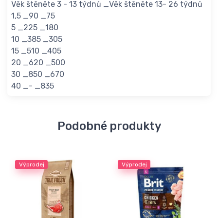
Věk štěněte 3 - 13 týdnů _Věk štěněte 13- 26 týdnů
1,5 _90 _75
5 _225 _180
10 _385 _305
15 _510 _405
20 _620 _500
30 _850 _670
40 _- _835
Podobné produkty
Výprodej
Výprodej